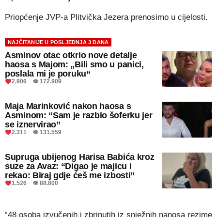
Priopćenje JVP-a Plitvička Jezera prenosimo u cijelosti.
NAJČITANIJE U POSLJEDNJA 3 DANA
Asminov otac otkrio nove detalje
haosa s Majom: „Bili smo u panici,
poslala mi je poruku“
2.906 👁 172.909
Maja Marinković nakon haosa s
Asminom: “Sam je razbio šoferku jer
se iznervirao”
2.311 👁 131.559
Supruga ubijenog Harisa Babića kroz
suze za Avaz: “Digao je majicu i
rekao: Biraj gdje ćeš me izbosti”
1.526 👁 88.800
“48 osoba izvučenih i zbrinutih iz snježnih nanosa rezime