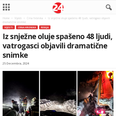
Home
Vijesti
Crna hronika
Iz snježne oluje spašeno 48 ljudi, vatrogasci objavili
dramatične snimke
VIJESTI
CRNA HRONIKA
REGIJA
Iz snježne oluje spašeno 48 ljudi,
vatrogasci objavili dramatične
snimke
25 Decembra, 2024