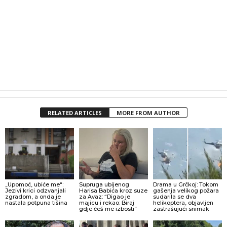
RELATED ARTICLES
MORE FROM AUTHOR
„Upomoć, ubiće me“:
Supruga ubijenog
Drama u Grčkoj: Tokom
Jezivi krici odzvanjali
Harisa Babića kroz suze
gašenja velikog požara
zgradom, a onda je
za Avaz: “Digao je
sudarila se dva
nastala potpuna tišina
majicu i rekao: Biraj
helikoptera, objavljen
gdje ćeš me izbosti”
zastrašujući snimak