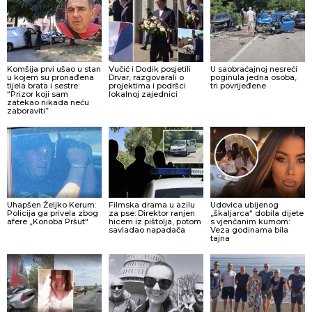
Komšija prvi ušao u stan
Vučić i Dodik posjetili
U saobraćajnoj nesreći
u kojem su pronađena
Drvar, razgovarali o
poginula jedna osoba,
tijela brata i sestre:
projektima i podršci
tri povrijeđene
“Prizor koji sam
lokalnoj zajednici
zatekao nikada neću
zaboraviti”
Uhapšen Željko Kerum:
Filmska drama u azilu
Udovica ubijenog
Policija ga privela zbog
za pse: Direktor ranjen
„škaljarca“ dobila dijete
afere „Konoba Pršut“
hicem iz pištolja, potom
s vjenčanim kumom:
savladao napadača
Veza godinama bila
tajna