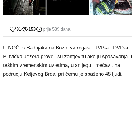
31
153
prije 589 dana
U NOĆI s Badnjaka na Božić vatrogasci JVP-a i DVD-a
Plitvička Jezera proveli su zahtjevnu akciju spašavanja u
teškim vremenskim uvjetima, u snijegu i mećavi, na
području Keljevog Brda, pri čemu je spašeno 48 ljudi.