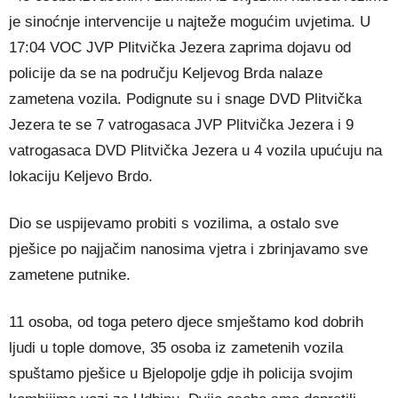
je sinoćnje intervencije u najteže mogućim uvjetima. U
17:04 VOC JVP Plitvička Jezera zaprima dojavu od
policije da se na području Keljevog Brda nalaze
zametena vozila. Podignute su i snage DVD Plitvička
Jezera te se 7 vatrogasaca JVP Plitvička Jezera i 9
vatrogasaca DVD Plitvička Jezera u 4 vozila upućuju na
lokaciju Keljevo Brdo.
Dio se uspijevamo probiti s vozilima, a ostalo sve
pješice po najjačim nanosima vjetra i zbrinjavamo sve
zametene putnike.
11 osoba, od toga petero djece smještamo kod dobrih
ljudi u tople domove, 35 osoba iz zametenih vozila
spuštamo pješice u Bjelopolje gdje ih policija svojim