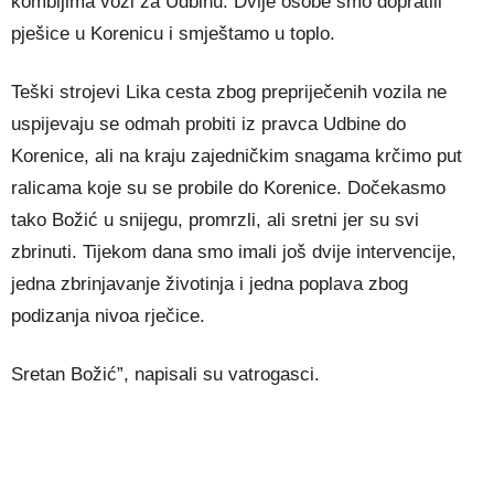
kombijima vozi za Udbinu. Dvije osobe smo dopratili
pješice u Korenicu i smještamo u toplo.
Teški strojevi Lika cesta zbog prepriječenih vozila ne
uspijevaju se odmah probiti iz pravca Udbine do
Korenice, ali na kraju zajedničkim snagama krčimo put
ralicama koje su se probile do Korenice. Dočekasmo
tako Božić u snijegu, promrzli, ali sretni jer su svi
zbrinuti. Tijekom dana smo imali još dvije intervencije,
jedna zbrinjavanje životinja i jedna poplava zbog
podizanja nivoa rječice.
Sretan Božić”, napisali su vatrogasci.