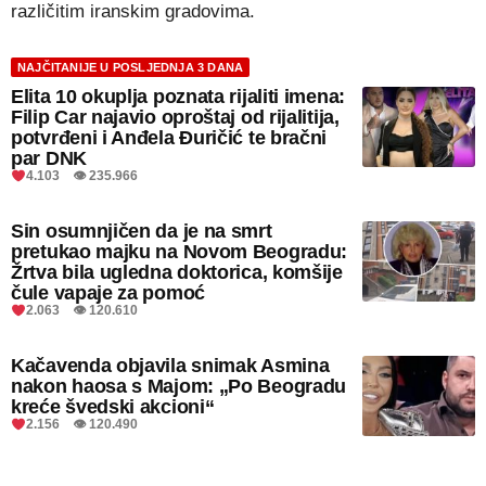
različitim iranskim gradovima.
NAJČITANIJE U POSLJEDNJA 3 DANA
Elita 10 okuplja poznata rijaliti imena:
Filip Car najavio oproštaj od rijalitija,
potvrđeni i Anđela Đuričić te bračni
par DNK
4.103 👁 235.966
Sin osumnjičen da je na smrt
pretukao majku na Novom Beogradu:
Žrtva bila ugledna doktorica, komšije
čule vapaje za pomoć
2.063 👁 120.610
Kačavenda objavila snimak Asmina
nakon haosa s Majom: „Po Beogradu
kreće švedski akcioni“
2.156 👁 120.490