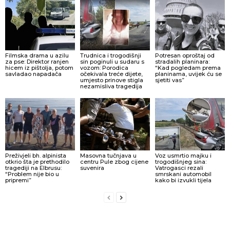
Filmska drama u azilu
Trudnica i trogodišnji
Potresan oproštaj od
za pse: Direktor ranjen
sin poginuli u sudaru s
stradalih planinara:
hicem iz pištolja, potom
vozom: Porodica
“Kad pogledam prema
savladao napadača
očekivala treće dijete,
planinama, uvijek ću se
umjesto prinove stigla
sjetiti vas”
nezamisliva tragedija
Preživjeli bh. alpinista
Masovna tučnjava u
Voz usmrtio majku i
otkrio šta je prethodilo
centru Pule zbog cijene
trogodišnjeg sina:
tragediji na Elbrusu:
suvenira
Vatrogasci rezali
“Problem nije bio u
smrskani automobil
pripremi”
kako bi izvukli tijela