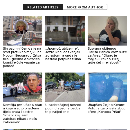
RELATED ARTICLES
MORE FROM AUTHOR
Sin osumnjičen da je na
„Upomoć, ubiće me“:
Supruga ubijenog
smrt pretukao majku na
Jezivi krici odzvanjali
Harisa Babića kroz suze
Novom Beogradu: Žrtva
zgradom, a onda je
za Avaz: “Digao je
bila ugledna doktorica,
nastala potpuna tišina
majicu i rekao: Biraj
komšije čule vapaje za
gdje ćeš me izbosti”
pomoć
Komšija prvi ušao u stan
U saobraćajnoj nesreći
Uhapšen Željko Kerum:
u kojem su pronađena
poginula jedna osoba,
Policija ga privela zbog
tijela brata i sestre:
tri povrijeđene
afere „Konoba Pršut“
“Prizor koji sam
zatekao nikada neću
zaboraviti”