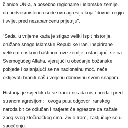
članice UN-a, a posebno regionalne i islamske zemlje,
da nedvosmisleno osude ovu agresiju koja “dovodi regiju
i svijet pred nezapamćenu prijetnju”.
“Sada, u vrijeme kada je stigao veliki ispit historije,
oružane snage Islamske Republike Iran, inspirirane
velikom epskom baštinom ove zemlje, oslanjajući se na
Svemogućeg Allaha, vjerujući u obećanje božanske
pobjede i oslanjajući se na nacionalnu moć, neće
oklijevati braniti našu voljenu domovinu svom snagom.
Historija je svjedok da se Iranci nikada nisu predali pred
stranom agresijom; i ovoga puta odgovor iranskog
naroda bit će odlučan i natjerat će agresore da zažale
zbog svog zločinačkog čina. Živio Iran”, zaključuje se u
saopćenju.