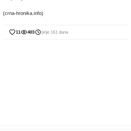
(crna-hronika.info)
11
403
prije 161 dana