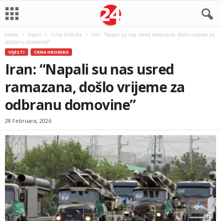
Home
Vijesti
Crna hronika
Iran: “Napali su nas usred ramazana, došlo vrijeme za
odbranu domovine”
VIJESTI
CRNA HRONIKA
Iran: “Napali su nas usred
ramazana, došlo vrijeme za
odbranu domovine”
28 Februara, 2026