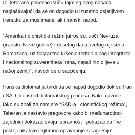
Iz Teherana posebno ističu tajming ovog napada,
naglašavajući da se on dogodio u izuzetno osjetljivom
trenutku za muslimane, ali i iranski narod.
“Amerika i cionistički režim jutros su, uoči Nevruza
(iranske Nove godine) i desetog dana svetog mjeseca
Ramazana, uz flagrantno kršenje teritorijalnog integriteta
i nacionalnog suvereniteta Irana, napali niz ciljeva u
našoj zemlji”, navodi se u saopćenju.
Iranska diplomatija tvrdi da se napad dogodio dok su Iran
i SAD bili usred diplomatskog procesa. Kako navode,
iako su znali za namjere “SAD-a i cionističkog režima”,
Teheran je nastavio pregovore kako bi međunarodnoj
zajednici dokazao svoju ispravnost i pokazao da “ne
postoji nikakvo legitimno opravdanje za agresiju”.