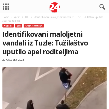
Home
Vijesti
BiH
Identifikovani maloljetni vandali iz Tuzle: Tužilaštvo uputilo
apel roditeljima
VIJESTI
BIH
CRNA HRONIKA
Identifikovani maloljetni
vandali iz Tuzle: Tužilaštvo
uputilo apel roditeljima
20 Oktobra, 2025