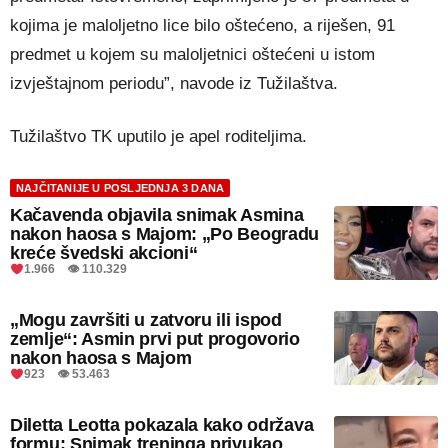
kojima je maloljetno lice bilo oštećeno, a riješen, 91
predmet u kojem su maloljetnici oštećeni u istom
izvještajnom periodu”, navode iz Tužilaštva.
Tužilaštvo TK uputilo je apel roditeljima.
NAJČITANIJE U POSLJEDNJA 3 DANA
Kačavenda objavila snimak Asmina
nakon haosa s Majom: „Po Beogradu
kreće švedski akcioni“
1.966 👁 110.329
„Mogu završiti u zatvoru ili ispod
zemlje“: Asmin prvi put progovorio
nakon haosa s Majom
923 👁 53.463
Diletta Leotta pokazala kako održava
formu: Snimak treninga privukao