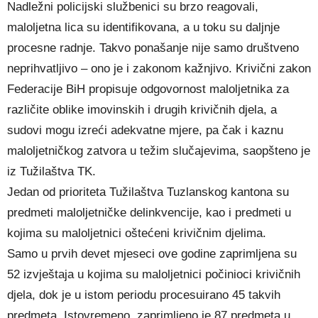
Nadležni policijski službenici su brzo reagovali,
maloljetna lica su identifikovana, a u toku su daljnje
procesne radnje. Takvo ponašanje nije samo društveno
neprihvatljivo – ono je i zakonom kažnjivo. Krivični zakon
Federacije BiH propisuje odgovornost maloljetnika za
različite oblike imovinskih i drugih krivičnih djela, a
sudovi mogu izreći adekvatne mjere, pa čak i kaznu
maloljetničkog zatvora u težim slučajevima, saopšteno je
iz Tužilaštva TK.
Jedan od prioriteta Tužilaštva Tuzlanskog kantona su
predmeti maloljetničke delinkvencije, kao i predmeti u
kojima su maloljetnici oštećeni krivičnim djelima.
Samo u prvih devet mjeseci ove godine zaprimljena su
52 izvještaja u kojima su maloljetnici počinioci krivičnih
djela, dok je u istom periodu procesuirano 45 takvih
predmeta. Istovremeno, zaprimljeno je 87 predmeta u