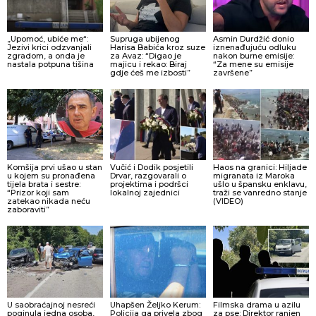
„Upomoć, ubiće me“:
Supruga ubijenog
Asmin Durdžić donio
Jezivi krici odzvanjali
Harisa Babića kroz suze
iznenađujuću odluku
zgradom, a onda je
za Avaz: “Digao je
nakon burne emisije:
nastala potpuna tišina
majicu i rekao: Biraj
“Za mene su emisije
gdje ćeš me izbosti”
završene”
Komšija prvi ušao u stan
Vučić i Dodik posjetili
Haos na granici: Hiljade
u kojem su pronađena
Drvar, razgovarali o
migranata iz Maroka
tijela brata i sestre:
projektima i podršci
ušlo u špansku enklavu,
“Prizor koji sam
lokalnoj zajednici
traži se vanredno stanje
zatekao nikada neću
(VIDEO)
zaboraviti”
U saobraćajnoj nesreći
Uhapšen Željko Kerum:
Filmska drama u azilu
poginula jedna osoba,
Policija ga privela zbog
za pse: Direktor ranjen