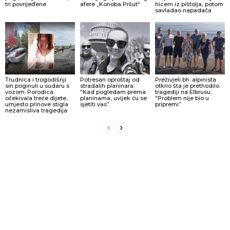
tri povrijeđene
afere „Konoba Pršut“
hicem iz pištolja, potom
savladao napadača
Trudnica i trogodišnji
Potresan oproštaj od
Preživjeli bh. alpinista
sin poginuli u sudaru s
stradalih planinara:
otkrio šta je prethodilo
vozom: Porodica
“Kad pogledam prema
tragediji na Elbrusu:
očekivala treće dijete,
planinama, uvijek ću se
“Problem nije bio u
umjesto prinove stigla
sjetiti vas”
pripremi”
nezamisliva tragedija