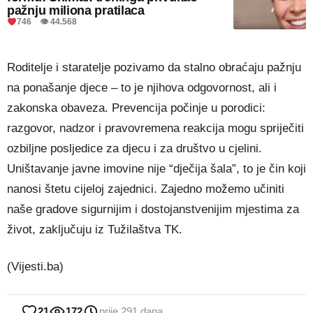
pažnju miliona pratilaca
746 👁 44.568
Roditelje i staratelje pozivamo da stalno obraćaju pažnju
na ponašanje djece – to je njihova odgovornost, ali i
zakonska obaveza. Prevencija počinje u porodici:
razgovor, nadzor i pravovremena reakcija mogu spriječiti
ozbiljne posljedice za djecu i za društvo u cjelini.
Uništavanje javne imovine nije “dječija šala”, to je čin koji
nanosi štetu cijeloj zajednici. Zajedno možemo učiniti
naše gradove sigurnijim i dostojanstvenijim mjestima za
život, zaključuju iz Tužilaštva TK.
(Vijesti.ba)
21
172
prije 291 dana