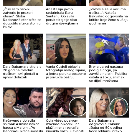
„Čuo sam psovku,
Anastasija javno
„Razvela se, a već ima
zatvorio je prozor i
raskrinkala Boru
dečka…“: Nataša
otišao“: Sloba
Santanu: Objavila
Bekvalac odgovorila na
Radanović otkrio šta se
poruke koje je slao
kritike koje žene slušaju
dogodilo s taksistom u
drugim djevojkama
godinama
Budvi
Dara Bubamara stigla s
Vanja Gudelj objavila
Brena usred nastupa
20 godina mlađim
fotografiju malog Ilijana,
podigla nogu, pa
dečkom, svi gledali u
a jedna poruka posebno
završila na bini: Publika
njihov dolazak
je privukla pažnju
ostala u šoku, snimak
se dijeli mrežama
Kačavenda objavila
Čola video pozivom
Dara Bubamara
snimak Asmina nakon
iznenadio kćerku na
odgovorila Cakani:
haosa s Majom: „Po
plaži, njena reakcija
„Baba od 80 godina
Beogradu kreće švedski
privukla pažnju javnosti
hoće reklamu preko