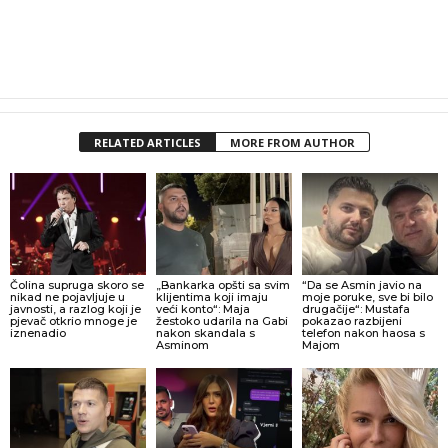
RELATED ARTICLES
MORE FROM AUTHOR
Čolina supruga skoro se
„Bankarka opšti sa svim
“Da se Asmin javio na
nikad ne pojavljuje u
klijentima koji imaju
moje poruke, sve bi bilo
javnosti, a razlog koji je
veći konto“: Maja
drugačije“: Mustafa
pjevač otkrio mnoge je
žestoko udarila na Gabi
pokazao razbijeni
iznenadio
nakon skandala s
telefon nakon haosa s
Asminom
Majom