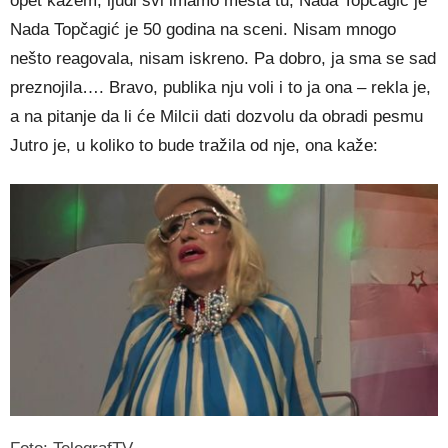
opet kažem, ljudi svi imamo mesta tu, Nada Topčagić je
Nada Topčagić je 50 godina na sceni. Nisam mnogo
nešto reagovala, nisam iskreno. Pa dobro, ja sma se sad
preznojila…. Bravo, publika nju voli i to ja ona – rekla je,
a na pitanje da li će Milcii dati dozvolu da obradi pesmu
Jutro je, u koliko to bude tražila od nje, ona kaže: