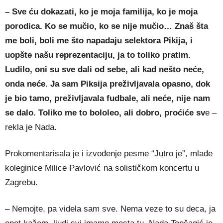
– Sve ću dokazati, ko je moja familija, ko je moja
porodica. Ko se mučio, ko se nije mučio… Znaš šta
me boli, boli me što napadaju selektora Pikija, i
uopšte našu reprezentaciju, ja to toliko pratim.
Ludilo, oni su sve dali od sebe, ali kad nešto neće,
onda neće. Ja sam Piksija preživljavala opasno, dok
je bio tamo, preživljavala fudbale, ali neće, nije nam
se dalo. Toliko me to bololeo, ali dobro, proćiće sv
e –
rekla je Nada.
Prokomentarisala je i izvođenje pesme “Jutro je”, mlađe
koleginice Milice Pavlović na solističkom koncertu u
Zagrebu.
– Nemojte, pa videla sam sve. Nema veze to su deca, ja