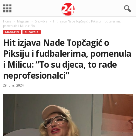
Home
Magazin
Showbiz
Hit izjava Nade Topčagić o Piksiju i fudbalerima,
pomenula i Milicu: “To...
MAGAZIN
SHOWBIZ
Hit izjava Nade Topčagić o
Piksiju i fudbalerima, pomenula
i Milicu: “To su djeca, to rade
neprofesionalci”
29 Juna, 2024