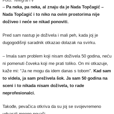
Foto: TelegrafTV
–
Pa neka, pa neka, al znaju da je Nada Topčagić –
Nada Topčagić i to niko na ovim prostorima nije
doživeo i neće se nikad ponoviti.
Pred sam nastup je doživela i mali peh, kada joj je
dugogodišnji saradnik otkazao dolazak na svirku.
– Imala sam problem koji nisam doživela 50 godina, neću
ni pomenuti čoveka koji me prati toliko. On mi otkazuje,
kaže mi: “Ja ne mogu da idem danas s tobom”.
Kad sam
to videla, ja sam preživela šok. Ja sam 50 godina na
sceni i to nikada nisam doživela, to rade
neprofesionalci.
Takođe, pevačica otkriva da su joj se svojevremeno
udvarali mnogo pevači.