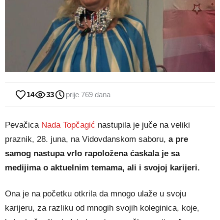
14
33
prije 769 dana
Pevačica
Nada Topčagić
nastupila je juče na veliki
praznik, 28. juna, na Vidovdanskom saboru,
a pre
samog nastupa vrlo rapoložena ćaskala je sa
medijima o aktuelnim temama, ali i svojoj karijeri.
Ona je na početku otkrila da mnogo ulaže u svoju
karijeru, za razliku od mnogih svojih koleginica, koje,