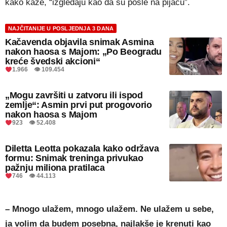
kako kaže, “izgledaju kao da su pošle na pijacu”.
NAJČITANIJE U POSLJEDNJA 3 DANA
Kačavenda objavila snimak Asmina
nakon haosa s Majom: „Po Beogradu
kreće švedski akcioni“
1.966 👁 109.454
„Mogu završiti u zatvoru ili ispod
zemlje“: Asmin prvi put progovorio
nakon haosa s Majom
923 👁 52.408
Diletta Leotta pokazala kako održava
formu: Snimak treninga privukao
pažnju miliona pratilaca
746 👁 44.113
– Mnogo ulažem, mnogo ulažem. Ne ulažem u sebe,
ja volim da budem posebna, najlakše je krenuti kao