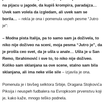
na pijacu u jagode, da kupiš krompira, paradajza…
Uvek sam volela da izgledam, ali uvek sam se
borila…
– rekla je ona i pomenula uspeh pesme “Jutro
je”:
– Modna pista Italija, pa to samo sam ja doživela, to
niko nije doživeo na sceni, moja pesma “Jutro je”, da
je prošla ceo svet, da je ušla u anale… Ušla je u San
Remo, Ibrahimović i sve to, to niko nije doživeo.
Koliko sam sklanjana sa ove scene, stalno sam bila
sklanjana, ali ima neke više sile
– izjavila je ona.
Pomenula je i bivšeg selktora Srbije, Dragana Stojkovića
Piksija i neuspeh fudbalera na Evropksom prvenstvu koji
je, kako kaže, mnogo teško podnela.