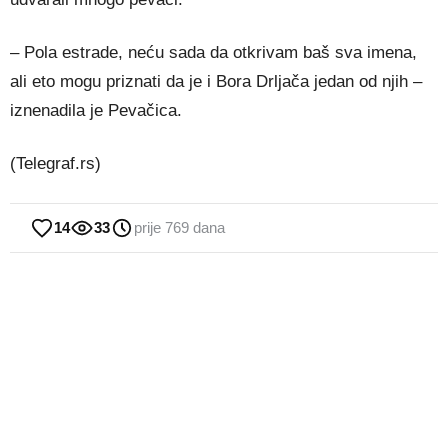
– Pola estrade, neću sada da otkrivam baš sva imena,
ali eto mogu priznati da je i Bora Drljača jedan od njih –
iznenadila je Pevačica.
(Telegraf.rs)
14
33
prije 769 dana