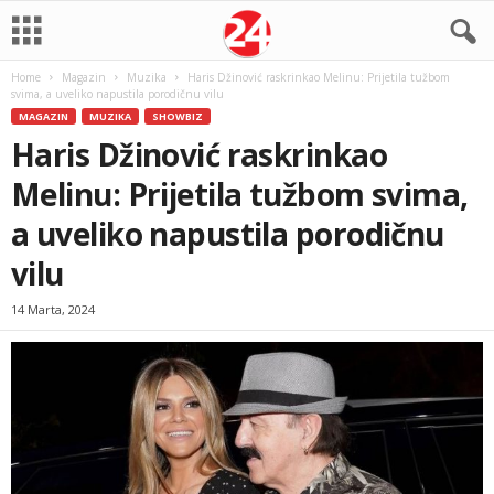
Home
Magazin
Muzika
Haris Džinović raskrinkao Melinu: Prijetila tužbom
svima, a uveliko napustila porodičnu vilu
MAGAZIN
MUZIKA
SHOWBIZ
Haris Džinović raskrinkao
Melinu: Prijetila tužbom svima,
a uveliko napustila porodičnu
vilu
14 Marta, 2024