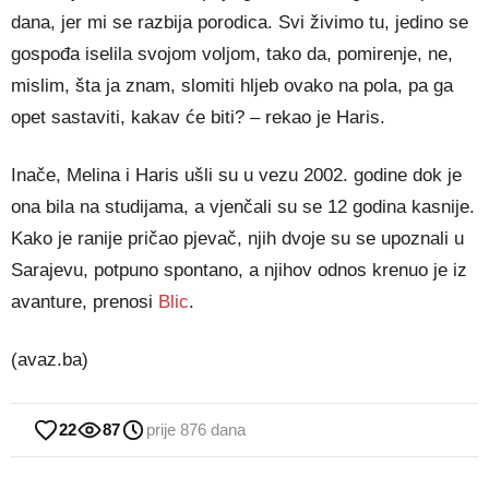
dana, jer mi se razbija porodica. Svi živimo tu, jedino se
gospođa iselila svojom voljom, tako da, pomirenje, ne,
mislim, šta ja znam, slomiti hljeb ovako na pola, pa ga
opet sastaviti, kakav će biti? – rekao je Haris.
Inače, Melina i Haris ušli su u vezu 2002. godine dok je
ona bila na studijama, a vjenčali su se 12 godina kasnije.
Kako je ranije pričao pjevač, njih dvoje su se upoznali u
Sarajevu, potpuno spontano, a njihov odnos krenuo je iz
avanture, prenosi
Blic
.
(avaz.ba)
22
87
prije 876 dana