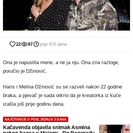
22
87
prije 876 dana
Ona je napustila mene, a ne ja nju. Ona zna razloge,
poručio je Džinović.
Haris i Melina Džinović su se razveli nakon 22 godine
braka, a pjevač je sada otkrio da je kreatorka iz kuće
izašla još prije godinu dana.
NAJČITANIJE U POSLJEDNJA 3 DANA
Kačavenda objavila snimak Asmina
nakon haosa s Majom: „Po Beogradu