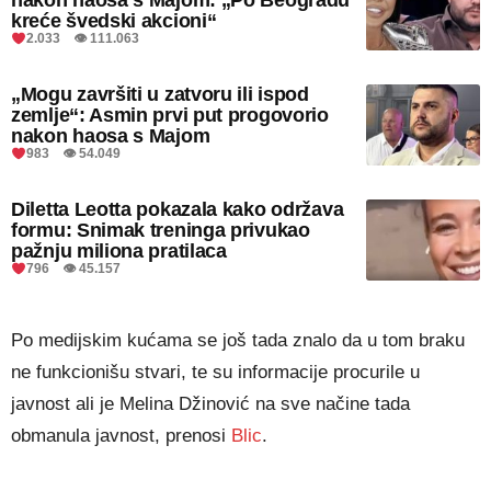
kreće švedski akcioni“
2.033 👁 111.063
„Mogu završiti u zatvoru ili ispod
zemlje“: Asmin prvi put progovorio
nakon haosa s Majom
983 👁 54.049
Diletta Leotta pokazala kako održava
formu: Snimak treninga privukao
pažnju miliona pratilaca
796 👁 45.157
Po medijskim kućama se još tada znalo da u tom braku
ne funkcionišu stvari, te su informacije procurile u
javnost ali je Melina Džinović na sve načine tada
obmanula javnost, prenosi
Blic
.