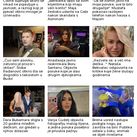
Čolina supruga skoro se
„Bankarka opšti sa svim
“Da se Asmin javio na
nikad ne pojavljuje u
klijentima koji imaju
moje poruke, sve bi bilo
javnosti, a razlog koji je
veći konto“: Maja
drugačije“: Mustafa
pjevač otkrio mnoge je
žestoko udarila na Gabi
pokazao razbijeni
iznenadio
nakon skandala s
telefon nakon haosa s
Asminom
Majom
„Čuo sam psovku,
Anastasija javno
„Razvela se, a već ima
zatvorio je prozor i
raskrinkala Boru
dečka…“: Nataša
otišao“: Sloba
Santanu: Objavila
Bekvalac odgovorila na
Radanović otkrio šta se
poruke koje je slao
kritike koje žene slušaju
dogodilo s taksistom u
drugim djevojkama
godinama
Budvi
Dara Bubamara stigla s
Vanja Gudelj objavila
Brena usred nastupa
20 godina mlađim
fotografiju malog Ilijana,
podigla nogu, pa
dečkom, svi gledali u
a jedna poruka posebno
završila na bini: Publika
njihov dolazak
je privukla pažnju
ostala u šoku, snimak
se dijeli mrežama