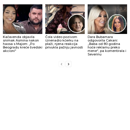
Kačavenda objavila
Čola video pozivom
Dara Bubamara
snimak Asmina nakon
iznenadio kćerku na
odgovorila Cakani:
haosa s Majom: „Po
plaži, njena reakcija
„Baba od 80 godina
Beogradu kreće švedski
privukla pažnju javnosti
hoće reklamu preko
akcioni“
mene“, pa komentirala i
Severinu