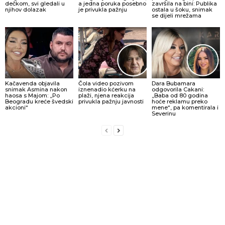
dečkom, svi gledali u
a jedna poruka posebno
završila na bini: Publika
njihov dolazak
je privukla pažnju
ostala u šoku, snimak
se dijeli mrežama
Kačavenda objavila
Čola video pozivom
Dara Bubamara
snimak Asmina nakon
iznenadio kćerku na
odgovorila Cakani:
haosa s Majom: „Po
plaži, njena reakcija
„Baba od 80 godina
Beogradu kreće švedski
privukla pažnju javnosti
hoće reklamu preko
akcioni“
mene“, pa komentirala i
Severinu