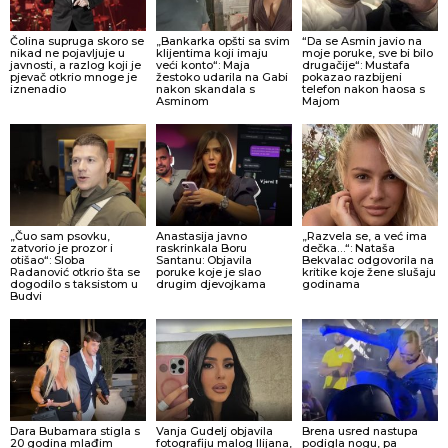
Čolina supruga skoro se
„Bankarka opšti sa svim
“Da se Asmin javio na
nikad ne pojavljuje u
klijentima koji imaju
moje poruke, sve bi bilo
javnosti, a razlog koji je
veći konto“: Maja
drugačije“: Mustafa
pjevač otkrio mnoge je
žestoko udarila na Gabi
pokazao razbijeni
iznenadio
nakon skandala s
telefon nakon haosa s
Asminom
Majom
„Čuo sam psovku,
Anastasija javno
„Razvela se, a već ima
zatvorio je prozor i
raskrinkala Boru
dečka…“: Nataša
otišao“: Sloba
Santanu: Objavila
Bekvalac odgovorila na
Radanović otkrio šta se
poruke koje je slao
kritike koje žene slušaju
dogodilo s taksistom u
drugim djevojkama
godinama
Budvi
Dara Bubamara stigla s
Vanja Gudelj objavila
Brena usred nastupa
20 godina mlađim
fotografiju malog Ilijana,
podigla nogu, pa