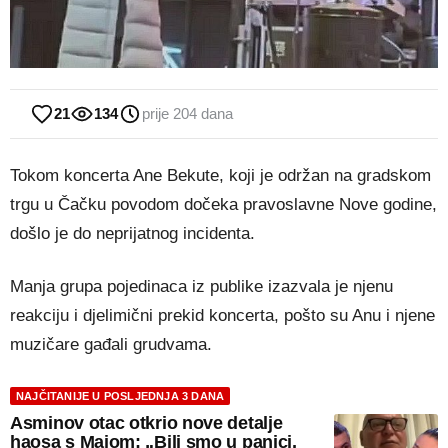
21
134
prije 204 dana
Tokom koncerta Ane Bekute, koji je održan na gradskom
trgu u Čačku povodom dočeka pravoslavne Nove godine,
došlo je do neprijatnog incidenta.
Manja grupa pojedinaca iz publike izazvala je njenu
reakciju i djelimični prekid koncerta, pošto su Anu i njene
muzičare gađali grudvama.
NAJČITANIJE U POSLJEDNJA 3 DANA
Asminov otac otkrio nove detalje
haosa s Majom: „Bili smo u panici,