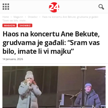
Home
Magazin
Showbiz
Haos na koncertu Ane Bekute, grudvama je gađali:
“Sram vas bilo, imate...
MAGAZIN
SHOWBIZ
Haos na koncertu Ane Bekute,
grudvama je gađali: “Sram vas
bilo, imate li vi majku”
14 Januara, 2026