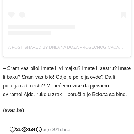
A POST SHARED BY DNEVNA DOZA PROSEČNOG ČAČANINA (@DNEVNADOZA.CACANINA)
– Sram vas bilo! Imate li vi majku? Imate li sestru? Imate
li baku? Sram vas bilo! Gdje je policija ovde? Da li
policija radi nešto? Mi nećemo više da pjevamo i
sviramo! Ajde, ruke u zrak – poručila je Bekuta sa bine.
(avaz.ba)
21
134
prije 204 dana