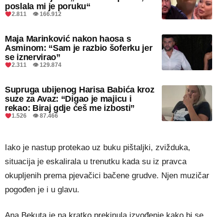
poslala mi je poruku“
2.811 👁 166.912
Maja Marinković nakon haosa s
Asminom: “Sam je razbio šoferku jer
se iznervirao”
2.311 👁 129.874
Supruga ubijenog Harisa Babića kroz
suze za Avaz: “Digao je majicu i
rekao: Biraj gdje ćeš me izbosti”
1.526 👁 87.466
Iako je nastup protekao uz buku pištaljki, zvižduka,
situacija je eskalirala u trenutku kada su iz pravca
okupljenih prema pjevačici bačene grudve. Njen muzičar
pogođen je i u glavu.
Ana Bekuta je na kratko prekinula izvođenje kako bi se