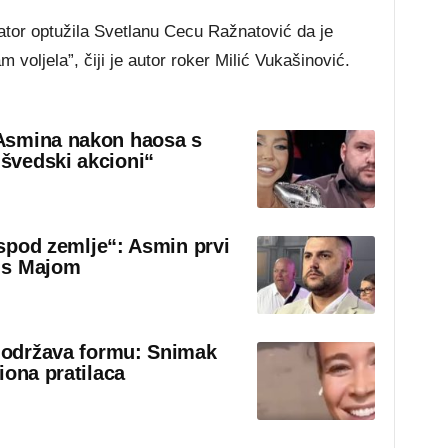
tor optužila Svetlanu Cecu Ražnatović da je
m voljela”, čiji je autor roker Milić Vukašinović.
Asmina nakon haosa s
švedski akcioni“
 ispod zemlje“: Asmin prvi
 s Majom
o održava formu: Snimak
iona pratilaca