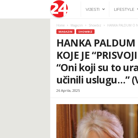
2
VIJESTI
LIFESTYLE
4
Home
Magazin
Showbiz
HANKA PALDUM O NJE
MAGAZIN
SHOWBIZ
h
HANKA PALDUM 
KOJE JE “PRISVO
.
“Oni koji su to ur
b
učinili uslugu…” 
a
26 Aprila, 2025