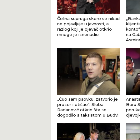
Čolina supruga skoro se nikad
„Banka
ne pojavljuje u javnosti, a
klijent
razlog koji je pjevač otkrio
konto“
mnoge je iznenadio
na Gab
Asmin
„Čuo sam psovku, zatvorio je
Anastas
prozor i otišao“: Sloba
Boru S
Radanović otkrio šta se
poruke
dogodilo s taksistom u Budvi
djevo