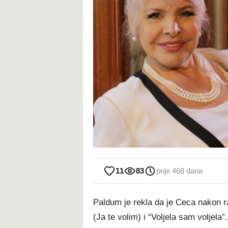
11
83
prije 468 dana
Paldum je rekla da je Ceca nakon ra
(Ja te volim) i “Voljela sam voljela”.