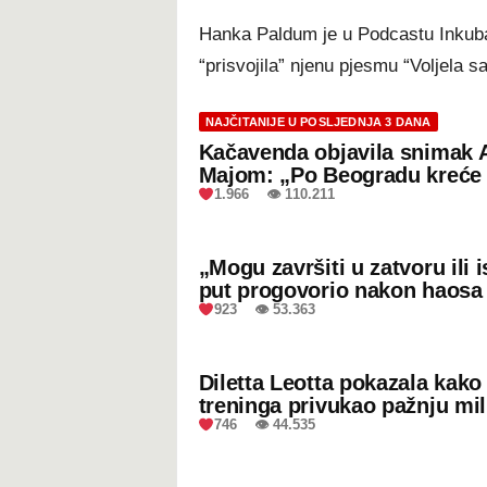
Hanka Paldum je u Podcastu Inkuba
“prisvojila” njenu pjesmu “Voljela sa
NAJČITANIJE U POSLJEDNJA 3 DANA
Kačavenda objavila snimak 
Majom: „Po Beogradu kreće 
1.966 👁 110.211
„Mogu završiti u zatvoru ili
put progovorio nakon haosa
923 👁 53.363
Diletta Leotta pokazala kak
treninga privukao pažnju mil
746 👁 44.535