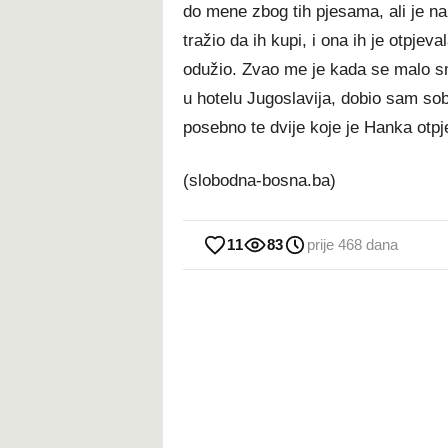
do mene zbog tih pjesama, ali je 
tražio da ih kupi, i ona ih je otpjev
odužio. Zvao me je kada se malo sm
u hotelu Jugoslavija, dobio sam sob
posebno te dvije koje je Hanka otpj
(slobodna-bosna.ba)
11
83
prije 468 dana