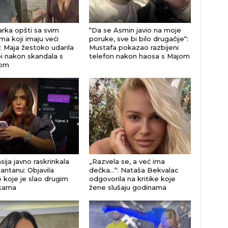
rka opšti sa svim
“Da se Asmin javio na moje
ima koji imaju veći
poruke, sve bi bilo drugačije“:
: Maja žestoko udarila
Mustafa pokazao razbijeni
i nakon skandala s
telefon nakon haosa s Majom
om
ija javno raskrinkala
„Razvela se, a već ima
antanu: Objavila
dečka…“: Nataša Bekvalac
 koje je slao drugim
odgovorila na kritike koje
jkama
žene slušaju godinama