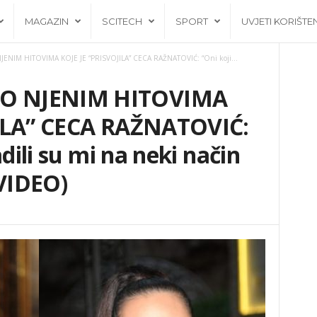
MAGAZIN
SCITECH
SPORT
UVJETI KORIŠTE
NIM HITOVIMA KOJE JE “PRISVOJILA” CECA RAŽNATOVIĆ: “Oni koji...
O NJENIM HITOVIMA
JILA” CECA RAŽNATOVIĆ:
adili su mi na neki način
(VIDEO)