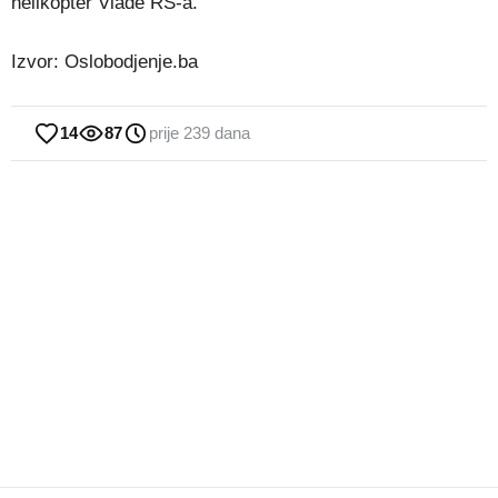
helikopter Vlade RS-a.
Izvor: Oslobodjenje.ba
14
87
prije 239 dana