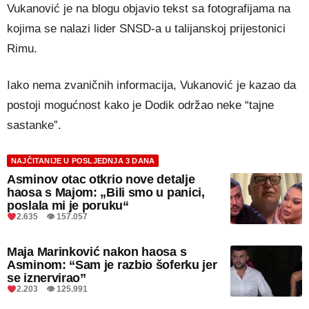
Vukanović je na blogu objavio tekst sa fotografijama na
kojima se nalazi lider SNSD-a u talijanskoj prijestonici
Rimu.
Iako nema zvaničnih informacija, Vukanović je kazao da
postoji mogućnost kako je Dodik održao neke “tajne
sastanke”.
NAJČITANIJE U POSLJEDNJA 3 DANA
Asminov otac otkrio nove detalje
haosa s Majom: „Bili smo u panici,
poslala mi je poruku“
2.635 👁 157.057
Maja Marinković nakon haosa s
Asminom: “Sam je razbio šoferku jer
se iznervirao”
2.203 👁 125.991