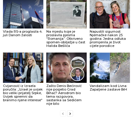
Vlada RS-a proglasila 4.
Na mjestu koje je
Napustili sigurnost
juli Danom žalosti
proslavila pjesma
Njemačke nakon 25
“Romanija”: Otkriveno
godina: Jedna odluka
spomen-obilježje u čast
promijenila je život
Halida Bešlića
cijele porodice
Cvijanović iz Izraela
Zašto Denis Bećirović
Vandalizam kod Livna:
poručila: „Izrael je uvijek
nije posjetio Grad
Zapaljene zastave BiH
bio veliki prijatelj Srpke,
Bihać? Aerodrom bio
Uvijek spremni da
tema razgovora,
branimo njene interese“
sastanka sa Sedićem
nije bilo