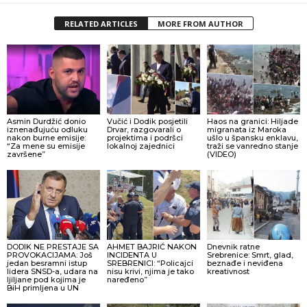
RELATED ARTICLES
MORE FROM AUTHOR
Asmin Durdžić donio
Vučić i Dodik posjetili
Haos na granici: Hiljade
iznenađujuću odluku
Drvar, razgovarali o
migranata iz Maroka
nakon burne emisije:
projektima i podršci
ušlo u špansku enklavu,
“Za mene su emisije
lokalnoj zajednici
traži se vanredno stanje
završene”
(VIDEO)
DODIK NE PRESTAJE SA
AHMET BAJRIĆ NAKON
Dnevnik ratne
PROVOKACIJAMA: Još
INCIDENTA U
Srebrenice: Smrt, glad,
jedan besramni istup
SREBRENICI: “Policajci
beznađe i neviđena
lidera SNSD-a, udara na
nisu krivi, njima je tako
kreativnost
ljiljane pod kojima je
naređeno”
BiH primljena u UN