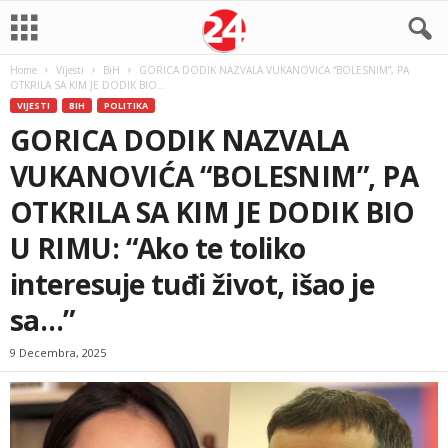
Home
Vijesti
BiH
GORICA DODIK NAZVALA VUKANOVIĆA “BOLESNIM”, PA
OTKRILA SA KIM JE DODIK BIO...
VIJESTI
BIH
POLITIKA
GORICA DODIK NAZVALA
VUKANOVIĆA “BOLESNIM”, PA
OTKRILA SA KIM JE DODIK BIO
U RIMU: “Ako te toliko
interesuje tuđi život, išao je
sa…”
9 Decembra, 2025