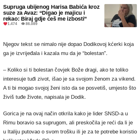
Supruga ubijenog Harisa Babića kroz
suze za Avaz: “Digao je majicu i
rekao: Biraj gdje ćeš me izbosti”
1.474 👁 86.089
Njegov tekst se nimalo nije dopao Dodikovoj kćerki koja
ga je izvrijeđala i kazala mu da je “bolestan”.
– Koliko si ti bolestan čovjek Bože dragi, ako te toliko
interesuje tuđi zivot, išao je sa svojom ženom za vikend.
A ti bi mogao svojoj ženi isto da se posvetiš, umjesto što
živiš tuđe živote, napisala je Dodik.
Gorica je na ovaj način otkrila kako je lider SNSD-a u
Rimu boravio sa suprugom, ali preskočila je reći da li je
u Italiju putovao o svom trošku ili je za te potrebe koristio