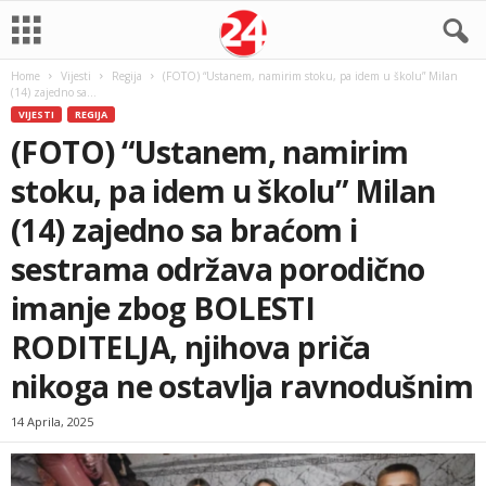
Home
Vijesti
Regija
(FOTO) “Ustanem, namirim stoku, pa idem u školu” Milan
(14) zajedno sa...
VIJESTI
REGIJA
(FOTO) “Ustanem, namirim
stoku, pa idem u školu” Milan
(14) zajedno sa braćom i
sestrama održava porodično
imanje zbog BOLESTI
RODITELJA, njihova priča
nikoga ne ostavlja ravnodušnim
14 Aprila, 2025