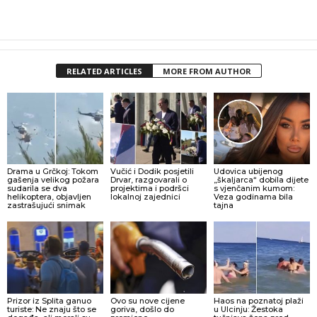
RELATED ARTICLES
MORE FROM AUTHOR
Drama u Grčkoj: Tokom
Vučić i Dodik posjetili
Udovica ubijenog
gašenja velikog požara
Drvar, razgovarali o
„škaljarca“ dobila dijete
sudarila se dva
projektima i podršci
s vjenčanim kumom:
helikoptera, objavljen
lokalnoj zajednici
Veza godinama bila
zastrašujući snimak
tajna
Prizor iz Splita ganuo
Ovo su nove cijene
Haos na poznatoj plaži
turiste: Ne znaju što se
goriva, došlo do
u Ulcinju: Žestoka