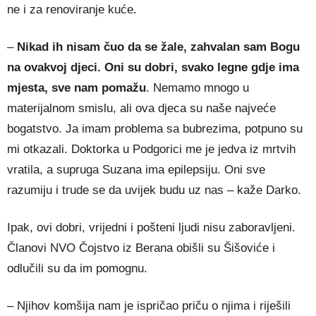
ne i za renoviranje kuće.
–
Nikad ih nisam čuo da se žale, zahvalan sam Bogu
na ovakvoj djeci. Oni su dobri, svako legne gdje ima
mjesta, sve nam pomažu
. Nemamo mnogo u
materijalnom smislu, ali ova djeca su naše najveće
bogatstvo. Ja imam problema sa bubrezima, potpuno su
mi otkazali. Doktorka u Podgorici me je jedva iz mrtvih
vratila, a supruga Suzana ima epilepsiju. Oni sve
razumiju i trude se da uvijek budu uz nas – kaže Darko.
Ipak, ovi dobri, vrijedni i pošteni ljudi nisu zaboravljeni.
Članovi NVO Čojstvo iz Berana obišli su Šišoviće i
odlučili su da im pomognu.
– Njihov komšija nam je ispričao priču o njima i riješili