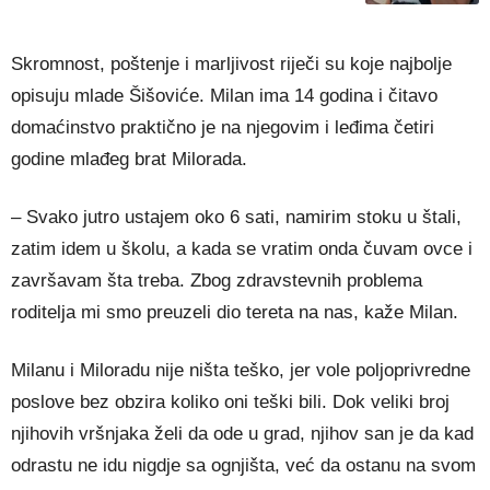
Skromnost, poštenje i marljivost riječi su koje najbolje
opisuju mlade Šišoviće. Milan ima 14 godina i čitavo
domaćinstvo praktično je na njegovim i leđima četiri
godine mlađeg brat Milorada.
– Svako jutro ustajem oko 6 sati, namirim stoku u štali,
zatim idem u školu, a kada se vratim onda čuvam ovce i
završavam šta treba. Zbog zdravstevnih problema
roditelja mi smo preuzeli dio tereta na nas, kaže Milan.
Milanu i Miloradu nije ništa teško, jer vole poljoprivredne
poslove bez obzira koliko oni teški bili. Dok veliki broj
njihovih vršnjaka želi da ode u grad, njihov san je da kad
odrastu ne idu nigdje sa ognjišta, već da ostanu na svom