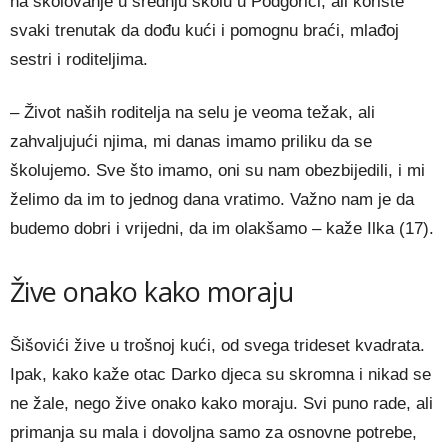
na školovanje u srednju školu u Podgorici, ali koriste
svaki trenutak da dođu kući i pomognu braći, mlađoj
sestri i roditeljima.
– Život naših roditelja na selu je veoma težak, ali
zahvaljujući njima, mi danas imamo priliku da se
školujemo. Sve što imamo, oni su nam obezbijedili, i mi
želimo da im to jednog dana vratimo. Važno nam je da
budemo dobri i vrijedni, da im olakšamo – kaže Ilka (17).
Žive onako kako moraju
Šišovići žive u trošnoj kući, od svega trideset kvadrata.
Ipak, kako kaže otac Darko djeca su skromna i nikad se
ne žale, nego žive onako kako moraju. Svi puno rade, ali
primanja su mala i dovoljna samo za osnovne potrebe,