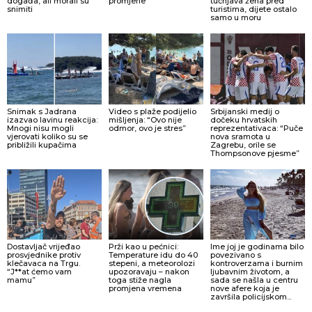
događa, ali morali su
promjene
tučnjava žena pred
snimiti
turistima, dijete ostalo
samo u moru
Snimak s Jadrana
Video s plaže podijelio
Srbijanski medij o
izazvao lavinu reakcija:
mišljenja: “Ovo nije
dočeku hrvatskih
Mnogi nisu mogli
odmor, ovo je stres”
reprezentativaca: “Puče
vjerovati koliko su se
nova sramota u
približili kupačima
Zagrebu, orile se
Thompsonove pjesme”
Dostavljač vrijeđao
Prži kao u pećnici:
Ime joj je godinama bilo
prosvjednike protiv
Temperature idu do 40
povezivano s
klečavaca na Trgu.
stepeni, a meteorolozi
kontroverzama i burnim
“J**at ćemo vam
upozoravaju – nakon
ljubavnim životom, a
mamu”
toga stiže nagla
sada se našla u centru
promjena vremena
nove afere koja je
završila policijskom...