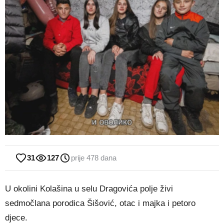
31
127
prije 478 dana
U okolini Kolašina u selu Dragovića polje živi
sedmočlana porodica Šišović, otac i majka i petoro
djece.