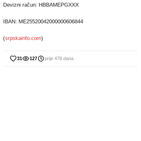
Devizni račun: HBBAMEPGXXX
IBAN: ME25520042000000606844
(
srpskainfo.com
)
31
127
prije 478 dana