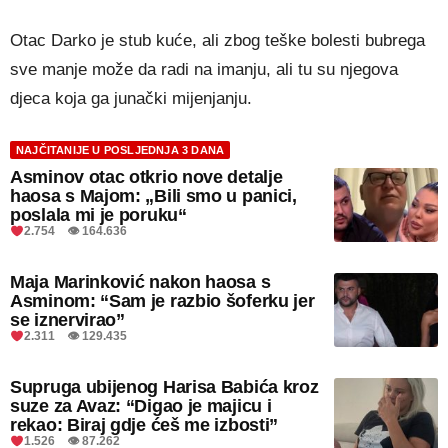
Otac Darko je stub kuće, ali zbog teške bolesti bubrega
sve manje može da radi na imanju, ali tu su njegova
djeca koja ga junački mijenjanju.
NAJČITANIJE U POSLJEDNJA 3 DANA
Asminov otac otkrio nove detalje
haosa s Majom: „Bili smo u panici,
poslala mi je poruku“
2.754 👁 164.636
Maja Marinković nakon haosa s
Asminom: “Sam je razbio šoferku jer
se iznervirao”
2.311 👁 129.435
Supruga ubijenog Harisa Babića kroz
suze za Avaz: “Digao je majicu i
rekao: Biraj gdje ćeš me izbosti”
1.526 👁 87.262