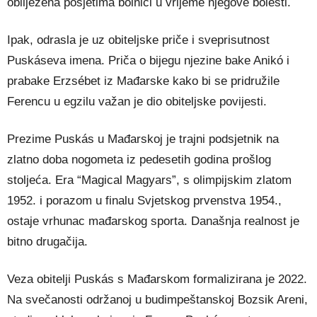
obilježena posjetima bolnici u vrijeme njegove bolesti.
Ipak, odrasla je uz obiteljske priče i sveprisutnost
Puskáseva imena. Priča o bijegu njezine bake Anikó i
prabake Erzsébet iz Mađarske kako bi se pridružile
Ferencu u egzilu važan je dio obiteljske povijesti.
Prezime Puskás u Mađarskoj je trajni podsjetnik na
zlatno doba nogometa iz pedesetih godina prošlog
stoljeća. Era “Magical Magyars”, s olimpijskim zlatom
1952. i porazom u finalu Svjetskog prvenstva 1954.,
ostaje vrhunac mađarskog sporta. Današnja realnost je
bitno drugačija.
Veza obitelji Puskás s Mađarskom formalizirana je 2022.
Na svečanosti održanoj u budimpeštanskoj Bozsik Areni,