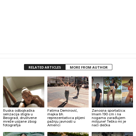
RELATED ARTICLES
MORE FROM AUTHOR
Ruska odbojkaška
Fatima Demirović,
Zanosna sportašica:
senzacija stigla u
majka bh.
Imam 190 cm i na
Beograd, društvene
reprezentativca plijeni
nogama zarađujem
mreže usijane zbog
pažnju javnosti u
milijune! Teško mi je
fotografija
Americi
naći dečka