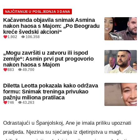
NAJČITANIJE U POSLJEDNJA 3 DANA
Kačavenda objavila snimak Asmina
nakon haosa s Majom: „Po Beogradu
kreće švedski akcioni“
1.902 👁 106.358
„Mogu završiti u zatvoru ili ispod
zemlje“: Asmin prvi put progovorio
nakon haosa s Majom
883 👁 49.700
Diletta Leotta pokazala kako održava
formu: Snimak treninga privukao
pažnju miliona pratilaca
746 👁 43.263
Odrastajući u Španjolskoj, Ane je imala priliku upoznati
pradjeda. Njezina su sjećanja iz djetinjstva u magli,