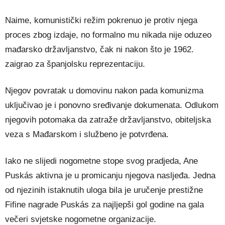
Naime, komunistički režim pokrenuo je protiv njega
proces zbog izdaje, no formalno mu nikada nije oduzeo
mađarsko državljanstvo, čak ni nakon što je 1962.
zaigrao za španjolsku reprezentaciju.
Njegov povratak u domovinu nakon pada komunizma
uključivao je i ponovno sređivanje dokumenata. Odlukom
njegovih potomaka da zatraže državljanstvo, obiteljska
veza s Mađarskom i službeno je potvrđena.
Iako ne slijedi nogometne stope svog pradjeda, Ane
Puskás aktivna je u promicanju njegova nasljeđa. Jedna
od njezinih istaknutih uloga bila je uručenje prestižne
Fifine nagrade Puskás za najljepši gol godine na gala
večeri svjetske nogometne organizacije.