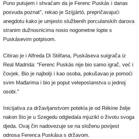
Puno putujem i shvaćam da je Ferenc Puskás i danas
posvuda poznat”, rekao je Szijjártó, prepričavajući
anegdotu kako je umjesto službenih porculanskih darova
stranim dužnosnicima nosio nogometne lopte s
Puskásevim potpisom.
Citirao je i Alfreda Di Stéfana, Puskáseva suigrača iz
Real Madrida: “Ferenc Puskás nije bio samo igrač, već i
čovjek. Bio je najbolji i kao osoba, pokušavao je pomoći
svim Mađarima i bio je poput veleposlanstva u jednoj
osobi.”
Inicijativa za državljanstvom potekla je od Rékine želje
nakon što je u Szegedu odgledala mjuzikl o životu svoga
djeda. Ovaj čin nadovezuje se na složenu povijest
odnosa Ferenca Puskása s državom.