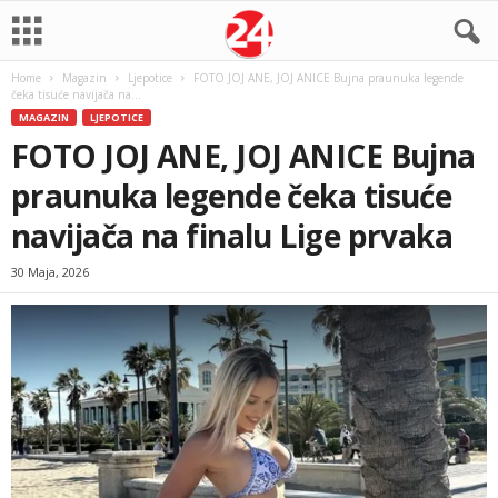
Home
Magazin
Ljepotice
FOTO JOJ ANE, JOJ ANICE Bujna praunuka legende
čeka tisuće navijača na...
MAGAZIN
LJEPOTICE
FOTO JOJ ANE, JOJ ANICE Bujna
praunuka legende čeka tisuće
navijača na finalu Lige prvaka
30 Maja, 2026