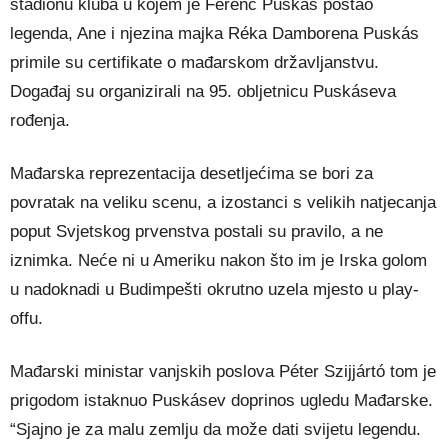
stadionu kluba u kojem je Ferenc Puskás postao
legenda, Ane i njezina majka Réka Damborena Puskás
primile su certifikate o mađarskom državljanstvu.
Događaj su organizirali na 95. obljetnicu Puskáseva
rođenja.
Mađarska reprezentacija desetljećima se bori za
povratak na veliku scenu, a izostanci s velikih natjecanja
poput Svjetskog prvenstva postali su pravilo, a ne
iznimka. Neće ni u Ameriku nakon što im je Irska golom
u nadoknadi u Budimpešti okrutno uzela mjesto u play-
offu.
Mađarski ministar vanjskih poslova Péter Szijjártó tom je
prigodom istaknuo Puskásev doprinos ugledu Mađarske.
“Sjajno je za malu zemlju da može dati svijetu legendu.