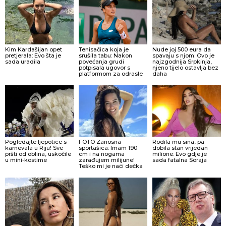
Kim Kardašijan opet
Tenisačica koja je
Nude joj 500 eura da
pretjerala: Evo šta je
srušila tabu: Nakon
spavaju s njom: Ovo je
sada uradila
povećanja grudi
najzgodnija Srpkinja,
potpisala ugovor s
njeno tijelo ostavlja bez
platformom za odrasle
daha
Pogledajte ljepotice s
FOTO Zanosna
Rodila mu sina, pa
karnevala u Riju! Sve
sportašica: Imam 190
dobila stan vrijedan
pršti od oblina, uskočile
cm i na nogama
milione: Evo gdje je
u mini-kostime
zarađujem milijune!
sada fatalna Soraja
Teško mi je naći dečka