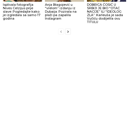
Isplivala fotografija
Anja Blagojević u
DOBRICA ĆOSIĆ U
Nives Celzijus prije
“vrelom” izdanju iz
SRBIJI JE BIO “OTAC
slave: Pogledajte kako
Dubaija: Pozirala na
NACIJE” ILI “IDEOLOG
je izgledala sa samo 17
plaži pa zapalila
ZLA”: Karleuša je sada
godina
Instagram
Vučiću dodijelila ovu
TITULU