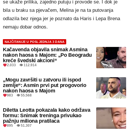
se ukaže prilika, zajedno putuju i provode se. I dok je
bila u braku sa pjevačem, Melina je na ta putovanja
odlazila bez njega jer je poznato da Haris i Lepa Brena
nemaju dobar odnos.
NAJČITANIJE U POSLJEDNJA 3 DANA
Kačavenda objavila snimak Asmina
nakon haosa s Majom: „Po Beogradu
kreće švedski akcioni“
2.033 👁 112.914
„Mogu završiti u zatvoru ili ispod
zemlje“: Asmin prvi put progovorio
nakon haosa s Majom
983 👁 55.568
Diletta Leotta pokazala kako održava
formu: Snimak treninga privukao
pažnju miliona pratilaca
895 👁 51.307