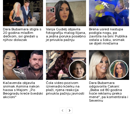
Dara Bubamara stigla s
Vanja Gudelj objavila
Brena usred nastupa
20 godina mlađim
fotografiju malog Ilijana,
podigla nogu, pa
dečkom, svi gledali u
a jedna poruka posebno
završila na bini: Publika
njihov dolazak
je privukla pažnju
ostala u šoku, snimak
se dijeli mrežama
Kačavenda objavila
Čola video pozivom
Dara Bubamara
snimak Asmina nakon
iznenadio kćerku na
odgovorila Cakani:
haosa s Majom: „Po
plaži, njena reakcija
„Baba od 80 godina
Beogradu kreće švedski
privukla pažnju javnosti
hoće reklamu preko
akcioni“
mene“, pa komentirala i
Severinu