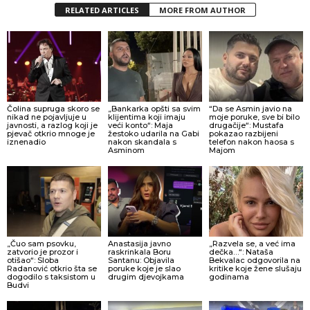
RELATED ARTICLES
MORE FROM AUTHOR
Čolina supruga skoro se
„Bankarka opšti sa svim
“Da se Asmin javio na
nikad ne pojavljuje u
klijentima koji imaju
moje poruke, sve bi bilo
javnosti, a razlog koji je
veći konto“: Maja
drugačije“: Mustafa
pjevač otkrio mnoge je
žestoko udarila na Gabi
pokazao razbijeni
iznenadio
nakon skandala s
telefon nakon haosa s
Asminom
Majom
„Čuo sam psovku,
Anastasija javno
„Razvela se, a već ima
zatvorio je prozor i
raskrinkala Boru
dečka…“: Nataša
otišao“: Sloba
Santanu: Objavila
Bekvalac odgovorila na
Radanović otkrio šta se
poruke koje je slao
kritike koje žene slušaju
dogodilo s taksistom u
drugim djevojkama
godinama
Budvi