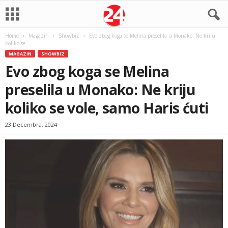
Home
Magazin
Showbiz
Evo zbog koga se Melina preselila u Monako: Ne kriju
koliko se...
MAGAZIN
SHOWBIZ
Evo zbog koga se Melina
preselila u Monako: Ne kriju
koliko se vole, samo Haris ćuti
23 Decembra, 2024