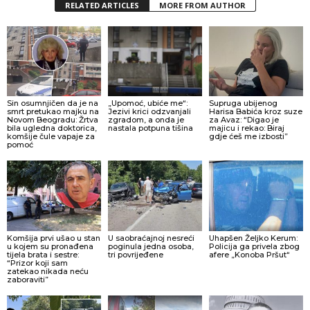
RELATED ARTICLES
MORE FROM AUTHOR
Sin osumnjičen da je na
„Upomoć, ubiće me“:
Supruga ubijenog
smrt pretukao majku na
Jezivi krici odzvanjali
Harisa Babića kroz suze
Novom Beogradu: Žrtva
zgradom, a onda je
za Avaz: “Digao je
bila ugledna doktorica,
nastala potpuna tišina
majicu i rekao: Biraj
komšije čule vapaje za
gdje ćeš me izbosti”
pomoć
Komšija prvi ušao u stan
U saobraćajnoj nesreći
Uhapšen Željko Kerum:
u kojem su pronađena
poginula jedna osoba,
Policija ga privela zbog
tijela brata i sestre:
tri povrijeđene
afere „Konoba Pršut“
“Prizor koji sam
zatekao nikada neću
zaboraviti”