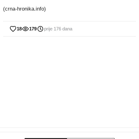
(crna-hronika.info)
18
179
prije 176 dana