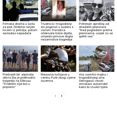
Filmska drama u azilu
Trudnica i trogodišnji
Potresan oproštaj od
za pse: Direktor ranjen
sin poginuli u sudaru s
stradalih planinara:
hicem iz pištolja, potom
vozom: Porodica
“Kad pogledam prema
savladao napadača
očekivala treće dijete,
planinama, uvijek ću se
umjesto prinove stigla
sjetiti vas”
nezamisliva tragedija
Preživjeli bh. alpinista
Masovna tučnjava u
Voz usmrtio majku i
otkrio šta je prethodilo
centru Pule zbog cijene
trogodišnjeg sina:
tragediji na Elbrusu:
suvenira
Vatrogasci rezali
“Problem nije bio u
smrskani automobil
pripremi”
kako bi izvukli tijela