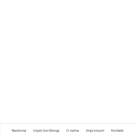
Naslovna
Uvjeti korištenja
O nama
Impressum
Kontakt