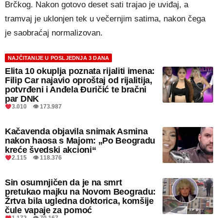
Brčkog. Nakon gotovo deset sati trajao je uviđaj, a
tramvaj je uklonjen tek u večernjim satima, nakon čega
je saobraćaj normalizovan.
NAJČITANIJE U POSLJEDNJA 3 DANA
Elita 10 okuplja poznata rijaliti imena:
Filip Car najavio oproštaj od rijalitija,
potvrđeni i Anđela Đuričić te bračni
par DNK
3.010 👁 173.987
Kačavenda objavila snimak Asmina
nakon haosa s Majom: „Po Beogradu
kreće švedski akcioni“
2.115 👁 118.376
Sin osumnjičen da je na smrt
pretukao majku na Novom Beogradu:
Žrtva bila ugledna doktorica, komšije
čule vapaje za pomoć
1.172 👁 70.167