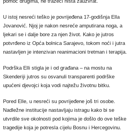
pomoć drugima, ne tražeći ništa zauzvrat.
U istoj nesreći teško je povrijeđena 17-godišnja Ella
Jovanović. Njoj je nakon nesreće amputirana noga, a
ljekari se i dalje bore za njen život. Kako je jutros
potvrđeno iz Opća bolnica Sarajevo, tokom noći i jutra
nastavljen je intenzivan reanimacioni tretman i terapija.
Podrška Elli stigla je i od građana – na mostu na
Skenderiji jutros su osvanuli transparenti podrške
upućeni djevojci koja vodi najtežu životnu bitku.
Pored Elle, u nesreći su povrijeđene još tri osobe.
Nadležne institucije nastavljaju istragu kako bi se
utvrdile sve okolnosti pod kojima je došlo do ove teške
tragedije koja je potresla cijelu Bosnu i Hercegovinu.