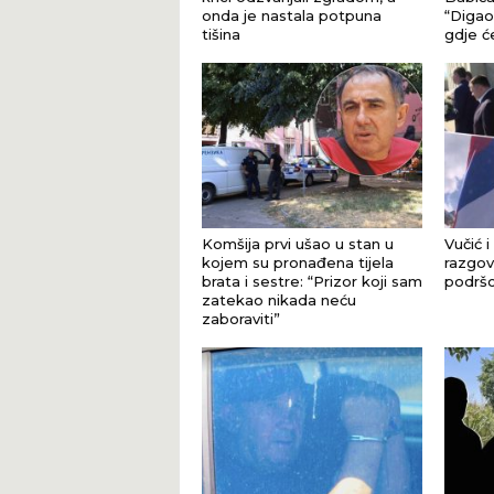
onda je nastala potpuna
“Digao 
tišina
gdje ć
Komšija prvi ušao u stan u
Vučić i
kojem su pronađena tijela
razgova
brata i sestre: “Prizor koji sam
podršci
zatekao nikada neću
zaboraviti”