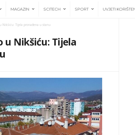
MAGAZIN
SCITECH
SPORT
UVJETI KORIŠTE
u Nikšiću: Tijela pronađena u stanu
 u Nikšiću: Tijela
nu