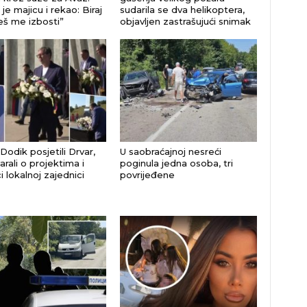
je majicu i rekao: Biraj
sudarila se dva helikoptera,
eš me izbosti”
objavljen zastrašujući snimak
 Dodik posjetili Drvar,
U saobraćajnoj nesreći
rali o projektima i
poginula jedna osoba, tri
 lokalnoj zajednici
povrijeđene