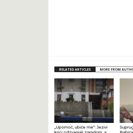
RELATED ARTICLES
MORE FROM AUTH
„Upomoć, ubiće me“: Jezivi
Suprug
krici odzvanjali zgradom, a
Babića