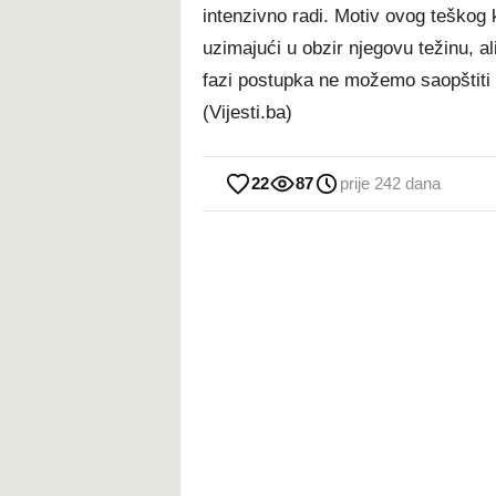
intenzivno radi. Motiv ovog teškog 
uzimajući u obzir njegovu težinu, ali
fazi postupka ne možemo saopštiti v
(Vijesti.ba)
22
87
prije 242 dana