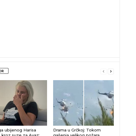
OR
a ubijenog Harisa
Drama u Grčkoj: Tokom
 kroz suze za Avaz:
gašenja velikog požara