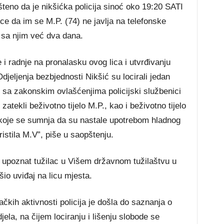
šteno da je nikšićka policija sinoć oko 19:20 SATI
ce da im se M.P. (74) ne javlja na telefonske
t sa njim već dva dana.
 radnje na pronalasku ovog lica i utvrđivanju
Odjeljenja bezbjednosti Nikšić su locirali jedan
du sa zakonskim ovlašćenjima policijski službenici
zatekli beživotno tijelo M.P., kao i beživotno tijelo
koje se sumnja da su nastale upotrebom hladnog
ristila M.V”, piše u saopštenju.
 upoznat tužilac u Višem državnom tužilaštvu u
šio uviđaj na licu mjesta.
ačkih aktivnosti policija je došla do saznanja o
jela, na čijem lociranju i lišenju slobode se