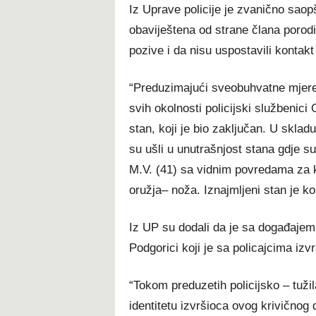
Iz Uprave policije je zvanično saop
obaviještena od strane člana porodi
pozive i da nisu uspostavili kontak
“Preduzimajući sveobuhvatne mjere i
svih okolnosti policijski službenici 
stan, koji je bio zaključan. U skla
su ušli u unutrašnjost stana gdje su 
M.V. (41) sa vidnim povredama za 
oružja– noža. Iznajmljeni stan je ko
Iz UP su dodali da je sa događajem
Podgorici koji je sa policajcima izvr
“Tokom preduzetih policijsko – tužil
identitetu izvršioca ovog krivičnog d