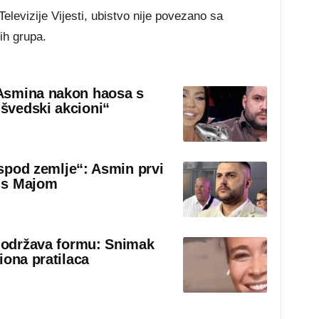
levizije Vijesti, ubistvo nije povezano sa
ih grupa.
Asmina nakon haosa s
švedski akcioni“
 ispod zemlje“: Asmin prvi
 s Majom
o održava formu: Snimak
iona pratilaca