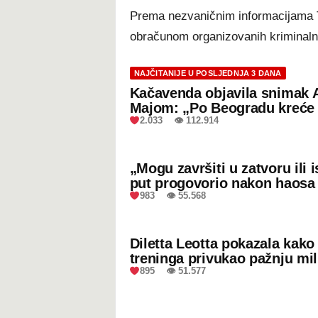
Prema nezvaničnim informacijama Te
obračunom organizovanih kriminaln
NAJČITANIJE U POSLJEDNJA 3 DANA
Kačavenda objavila snimak 
Majom: „Po Beogradu kreće 
2.033 👁 112.914
„Mogu završiti u zatvoru ili
put progovorio nakon haosa
983 👁 55.568
Diletta Leotta pokazala kak
treninga privukao pažnju mil
895 👁 51.577