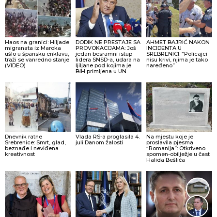
Haos na granici: Hiljade
DODIK NE PRESTAJE SA
AHMET BAJRIĆ NAKON
migranata iz Maroka
PROVOKACIJAMA: Još
INCIDENTA U
ušlo u špansku enklavu,
jedan besramni istup
SREBRENICI: “Policajci
traži se vanredno stanje
lidera SNSD-a, udara na
nisu krivi, njima je tako
(VIDEO)
ljiljane pod kojima je
naređeno”
BiH primljena u UN
Dnevnik ratne
Vlada RS-a proglasila 4.
Na mjestu koje je
Srebrenice: Smrt, glad,
juli Danom žalosti
proslavila pjesma
beznađe i neviđena
“Romanija”: Otkriveno
kreativnost
spomen-obilježje u čast
Halida Bešlića