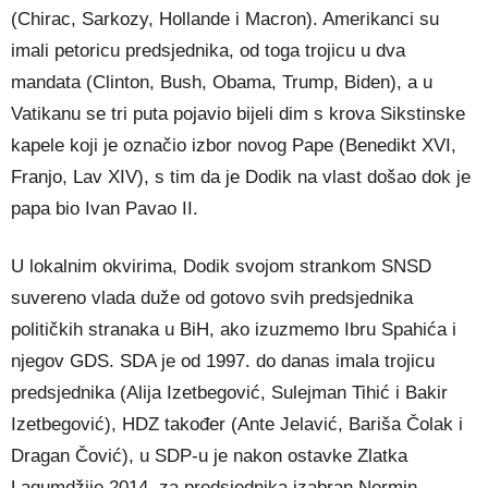
(Chirac, Sarkozy, Hollande i Macron). Amerikanci su
imali petoricu predsjednika, od toga trojicu u dva
mandata (Clinton, Bush, Obama, Trump, Biden), a u
Vatikanu se tri puta pojavio bijeli dim s krova Sikstinske
kapele koji je označio izbor novog Pape (Benedikt XVI,
Franjo, Lav XIV), s tim da je Dodik na vlast došao dok je
papa bio Ivan Pavao II.
U lokalnim okvirima, Dodik svojom strankom SNSD
suvereno vlada duže od gotovo svih predsjednika
političkih stranaka u BiH, ako izuzmemo Ibru Spahića i
njegov GDS. SDA je od 1997. do danas imala trojicu
predsjednika (Alija Izetbegović, Sulejman Tihić i Bakir
Izetbegović), HDZ također (Ante Jelavić, Bariša Čolak i
Dragan Čović), u SDP-u je nakon ostavke Zlatka
Lagumdžije 2014. za predsjednika izabran Nermin