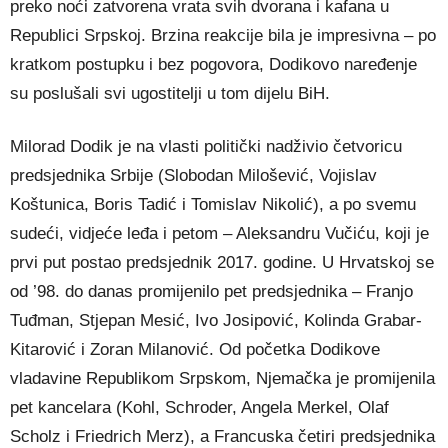
preko noći zatvorena vrata svih dvorana i kafana u
Republici Srpskoj. Brzina reakcije bila je impresivna – po
kratkom postupku i bez pogovora, Dodikovo naređenje
su poslušali svi ugostitelji u tom dijelu BiH.
Milorad Dodik je na vlasti politički nadživio četvoricu
predsjednika Srbije (Slobodan Milošević, Vojislav
Koštunica, Boris Tadić i Tomislav Nikolić), a po svemu
sudeći, vidjeće leđa i petom – Aleksandru Vučiću, koji je
prvi put postao predsjednik 2017. godine. U Hrvatskoj se
od ’98. do danas promijenilo pet predsjednika – Franjo
Tuđman, Stjepan Mesić, Ivo Josipović, Kolinda Grabar-
Kitarović i Zoran Milanović. Od početka Dodikove
vladavine Republikom Srpskom, Njemačka je promijenila
pet kancelara (Kohl, Schroder, Angela Merkel, Olaf
Scholz i Friedrich Merz), a Francuska četiri predsjednika