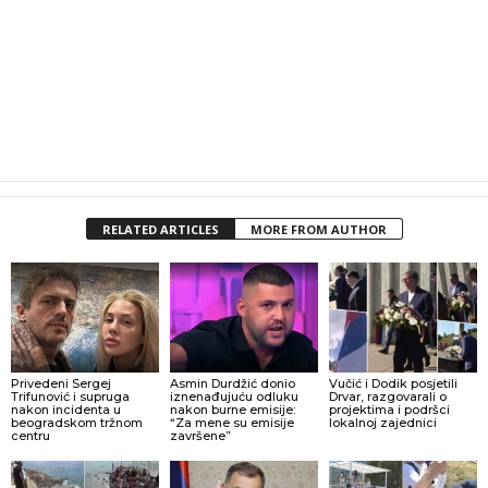
RELATED ARTICLES
MORE FROM AUTHOR
Privedeni Sergej
Asmin Durdžić donio
Vučić i Dodik posjetili
Trifunović i supruga
iznenađujuću odluku
Drvar, razgovarali o
nakon incidenta u
nakon burne emisije:
projektima i podršci
beogradskom tržnom
“Za mene su emisije
lokalnoj zajednici
centru
završene”