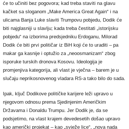
će to učiniti bez pogovora; kad treba staviti na glavu
kačket sa sloganom „Make America Great Again“ i na
ulicama Banja Luke slaviti Trumpovu pobjedu, Dodik će
biti najglasniji u slavlju; kada treba čestitati „istorijsku
pobjedu“ na izborima predsjedniku Erdoganu, Milorad
Dodik će biti prvi političar iz BiH koji će to uraditi – pa
makar ga kasnije i optužio za „neoosmanizam“ zbog
isporuke turskih dronova Kosovu. Ideologija je
promjenjiva kategorija, ali vlast je vječna – barem je u
slučaju neprikosnovenog vladara RS-a tako bilo do sada.
Ipak, ključ Dodikove političke karijere leži upravo u
njegovom odnosu prema Sjedinjenim Američkim
Državama i Donaldu Trumpu. Jer Dodik je, da se
podsjetimo, na vlast krajem devedesetih došao upravo
kao američki projekat – kao „svježe lice“, „nova nada