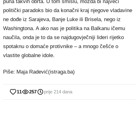
puna takvih obrta. U tom smislu, možda bi najveći
politički paradoks bio da konačni kraj njegove vladavine
ne dođe iz Sarajeva, Banje Luke ili Brisela, nego iz
Washingtona. A ako nas je politika na Balkanu ičemu
naučila, onda je to da se najdugovječniji lideri rijetko
spotaknu o domaće protivnike – a mnogo češće o
vlastite globalne idole.
Piše: Maja Radević(istraga.ba)
11
257
prije 214 dana