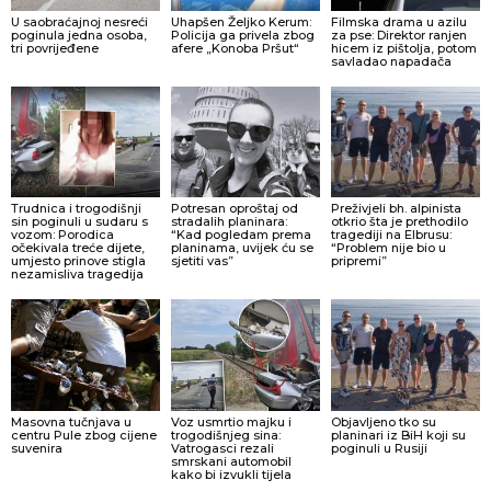
U saobraćajnoj nesreći
Uhapšen Željko Kerum:
Filmska drama u azilu
poginula jedna osoba,
Policija ga privela zbog
za pse: Direktor ranjen
tri povrijeđene
afere „Konoba Pršut“
hicem iz pištolja, potom
savladao napadača
Trudnica i trogodišnji
Potresan oproštaj od
Preživjeli bh. alpinista
sin poginuli u sudaru s
stradalih planinara:
otkrio šta je prethodilo
vozom: Porodica
“Kad pogledam prema
tragediji na Elbrusu:
očekivala treće dijete,
planinama, uvijek ću se
“Problem nije bio u
umjesto prinove stigla
sjetiti vas”
pripremi”
nezamisliva tragedija
Masovna tučnjava u
Voz usmrtio majku i
Objavljeno tko su
centru Pule zbog cijene
trogodišnjeg sina:
planinari iz BiH koji su
suvenira
Vatrogasci rezali
poginuli u Rusiji
smrskani automobil
kako bi izvukli tijela