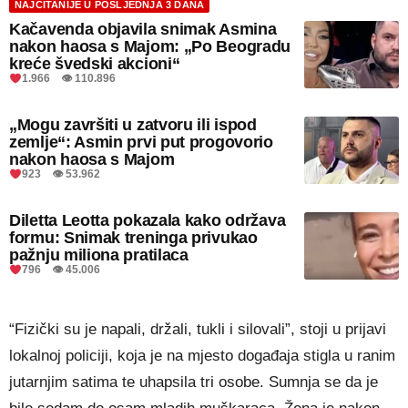
NAJČITANIJE U POSLJEDNJA 3 DANA
Kačavenda objavila snimak Asmina
nakon haosa s Majom: „Po Beogradu
kreće švedski akcioni“
1.966 👁 110.896
„Mogu završiti u zatvoru ili ispod
zemlje“: Asmin prvi put progovorio
nakon haosa s Majom
923 👁 53.962
Diletta Leotta pokazala kako održava
formu: Snimak treninga privukao
pažnju miliona pratilaca
796 👁 45.006
“Fizički su je napali, držali, tukli i silovali”, stoji u prijavi
lokalnoj policiji, koja je na mjesto događaja stigla u ranim
jutarnjim satima te uhapsila tri osobe. Sumnja se da je