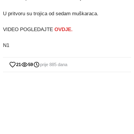
U pritvoru su trojica od sedam muškaraca.
VIDEO POGLEDAJTE
OVDJE.
N1
21
59
prije 885 dana