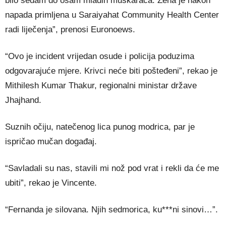
bilo sedam do osam mladih muškaraca. Žena je nakon
napada primljena u Saraiyahat Community Health Center
radi liječenja”, prenosi Euronoews.
“Ovo je incident vrijedan osude i policija poduzima
odgovarajuće mjere. Krivci neće biti pošteđeni”, rekao je
Mithilesh Kumar Thakur, regionalni ministar države
Jhajhand.
Suznih očiju, natečenog lica punog modrica, par je
ispričao mučan događaj.
“Savladali su nas, stavili mi nož pod vrat i rekli da će me
ubiti”, rekao je Vincente.
“Fernanda je silovana. Njih sedmorica, ku***ni sinovi…”.