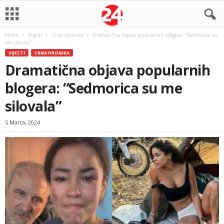
Home
Vijesti
Crna hronika
Dramatična objava popularnih blogera: “Sedmorica su
me silovala”
VIJESTI
CRNA HRONIKA
Dramatična objava popularnih
blogera: “Sedmorica su me
silovala”
5 Marta, 2024