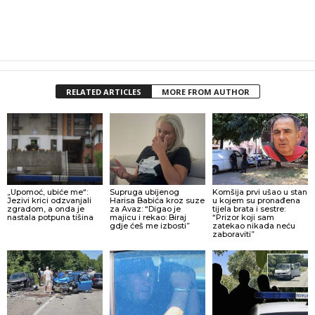
RELATED ARTICLES
MORE FROM AUTHOR
„Upomoć, ubiće me“:
Supruga ubijenog
Komšija prvi ušao u stan
Jezivi krici odzvanjali
Harisa Babića kroz suze
u kojem su pronađena
zgradom, a onda je
za Avaz: “Digao je
tijela brata i sestre:
nastala potpuna tišina
majicu i rekao: Biraj
“Prizor koji sam
gdje ćeš me izbosti”
zatekao nikada neću
zaboraviti”