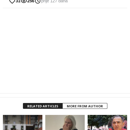
31
256
prije 127 dana
RELATED ARTICLES
MORE FROM AUTHOR