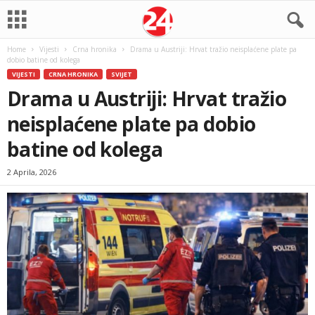
Home
Vijesti
Crna hronika
Drama u Austriji: Hrvat tražio neisplaćene plate pa
dobio batine od kolega
VIJESTI
CRNA HRONIKA
SVIJET
Drama u Austriji: Hrvat tražio
neisplaćene plate pa dobio
batine od kolega
2 Aprila, 2026