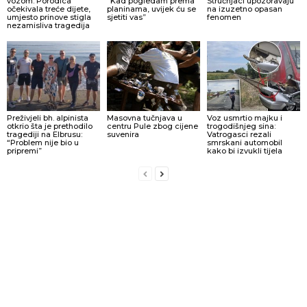
vozom: Porodica
“Kad pogledam prema
Stručnjaci upozoravaju
očekivala treće dijete,
planinama, uvijek ću se
na izuzetno opasan
umjesto prinove stigla
sjetiti vas”
fenomen
nezamisliva tragedija
Preživjeli bh. alpinista
Masovna tučnjava u
Voz usmrtio majku i
otkrio šta je prethodilo
centru Pule zbog cijene
trogodišnjeg sina:
tragediji na Elbrusu:
suvenira
Vatrogasci rezali
“Problem nije bio u
smrskani automobil
pripremi”
kako bi izvukli tijela