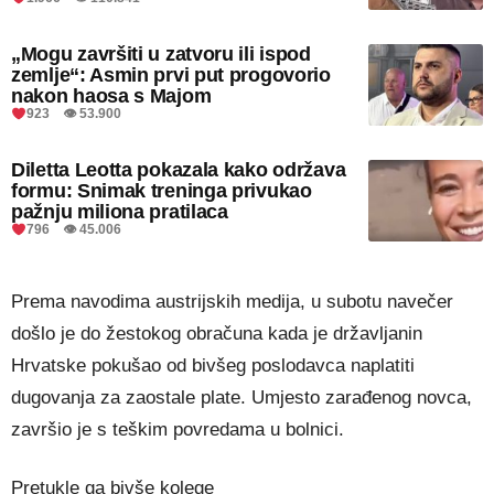
„Mogu završiti u zatvoru ili ispod
zemlje“: Asmin prvi put progovorio
nakon haosa s Majom
923 👁 53.900
Diletta Leotta pokazala kako održava
formu: Snimak treninga privukao
pažnju miliona pratilaca
796 👁 45.006
Prema navodima austrijskih medija, u subotu navečer
došlo je do žestokog obračuna kada je državljanin
Hrvatske pokušao od bivšeg poslodavca naplatiti
dugovanja za zaostale plate. Umjesto zarađenog novca,
završio je s teškim povredama u bolnici.
Pretukle ga bivše kolege