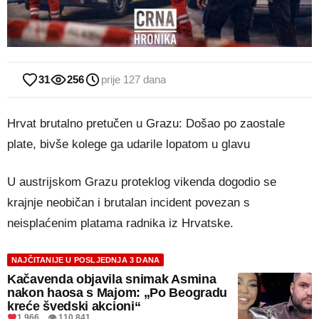
31
256
prije 127 dana
Hrvat brutalno pretučen u Grazu: Došao po zaostale
plate, bivše kolege ga udarile lopatom u glavu
U austrijskom Grazu proteklog vikenda dogodio se
krajnje neobičan i brutalan incident povezan s
neisplaćenim platama radnika iz Hrvatske.
NAJČITANIJE U POSLJEDNJA 3 DANA
Kačavenda objavila snimak Asmina
nakon haosa s Majom: „Po Beogradu
kreće švedski akcioni“
1.966 👁 110.841