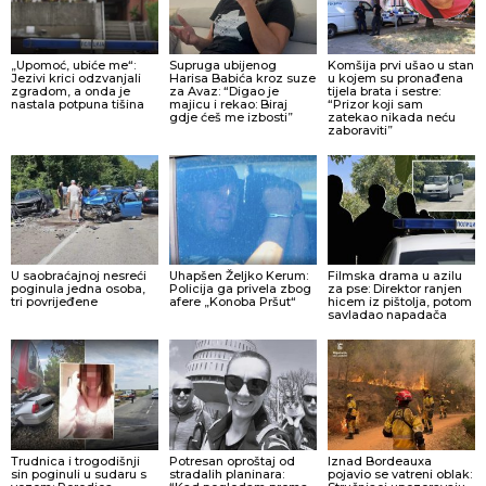
„Upomoć, ubiće me“:
Supruga ubijenog
Komšija prvi ušao u stan
Jezivi krici odzvanjali
Harisa Babića kroz suze
u kojem su pronađena
zgradom, a onda je
za Avaz: “Digao je
tijela brata i sestre:
nastala potpuna tišina
majicu i rekao: Biraj
“Prizor koji sam
gdje ćeš me izbosti”
zatekao nikada neću
zaboraviti”
U saobraćajnoj nesreći
Uhapšen Željko Kerum:
Filmska drama u azilu
poginula jedna osoba,
Policija ga privela zbog
za pse: Direktor ranjen
tri povrijeđene
afere „Konoba Pršut“
hicem iz pištolja, potom
savladao napadača
Trudnica i trogodišnji
Potresan oproštaj od
Iznad Bordeauxa
sin poginuli u sudaru s
stradalih planinara:
pojavio se vatreni oblak: