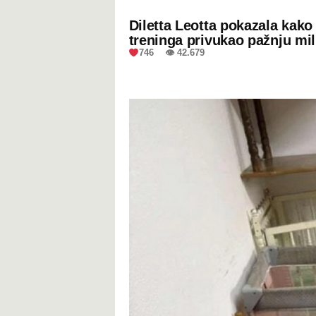
Diletta Leotta pokazala kak
treninga privukao pažnju mil
746 👁 42.679