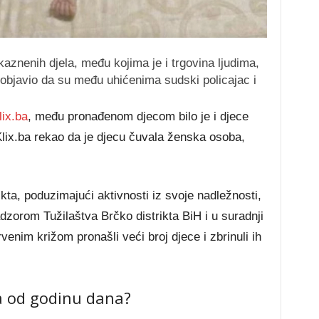
aznenih djela, među kojima je i trgovina ljudima,
 objavio da su među uhićenima sudski policajac i
lix.ba
, među pronađenom djecom bilo je i djece
Klix.ba rekao da je djecu čuvala ženska osoba,
rikta, poduzimajući aktivnosti iz svoje nadležnosti,
adzorom Tužilaštva Brčko distrikta BiH i u suradnji
venim križom pronašli veći broj djece i zbrinuli ih
a od godinu dana?