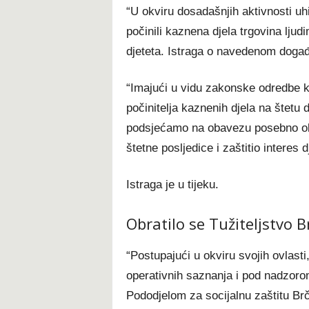
“U okviru dosadašnjih aktivnosti u
počinili kaznena djela trgovina ljudi
djeteta. Istraga o navedenom događaj
“Imajući u vidu zakonske odredbe 
počinitelja kaznenih djela na štetu d
podsjećamo na obavezu posebno oba
štetne posljedice i zaštitio interes dj
Istraga je u tijeku.
Obratilo se Tužiteljstvo B
“Postupajući u okviru svojih ovlasti,
operativnih saznanja i pod nadzorom 
Pododjelom za socijalnu zaštitu Brč