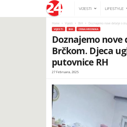
2
VIJESTI
LIFESTYLE
4
Home
Vijesti
BiH
Doznajemo nove detalje o sl
VIJESTI
BIH
CRNA HRONIKA
h
Doznajemo nove de
Brčkom. Djeca ug
.
putovnice RH
b
27 Februara, 2025
a