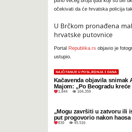
puno većeg broja ljudi koji su bili u
očekivati da će hrvatska policija ta
U Brčkom pronađena mah
hrvatske putovnice
Portal
Republika.rs
objavio je fotog
ustupio.
NAJČITANIJE U POSLJEDNJA 3 DANA
Kačavenda objavila snimak 
Majom: „Po Beogradu kreće 
1.844 👁 104.359
„Mogu završiti u zatvoru ili
put progovorio nakon haosa
830 👁 45.516