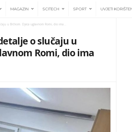
MAGAZIN
SCITECH
SPORT
UVJETI KORIŠTE
učaju u Brčkom. Djeca uglavnom Romi, dio ima...
talje o slučaju u
lavnom Romi, dio ima