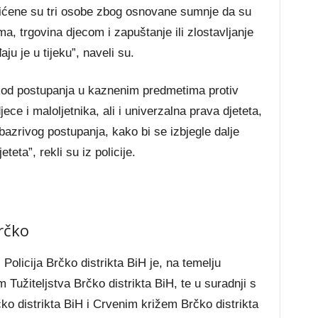
hićene su tri osobe zbog osnovane sumnje da su
ma, trgovina djecom i zapuštanje ili zlostavljanje
u je u tijeku”, naveli su.
kod postupanja u kaznenim predmetima protiv
jece i maloljetnika, ali i univerzalna prava djeteta,
zrivog postupanja, kako bi se izbjegle dalje
eteta”, rekli su iz policije.
rčko
 Policija Brčko distrikta BiH je, na temelju
Tužiteljstva Brčko distrikta BiH, te u suradnji s
ko distrikta BiH i Crvenim križem Brčko distrikta