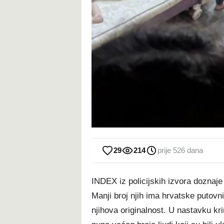
29
214
prije 526 dana
INDEX iz policijskih izvora dozna
Manji broj njih ima hrvatske putovnic
njihova originalnost. U nastavku kr