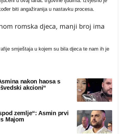
ključeni u ovaj lanac trgovine ljudima. Izvjesno je
kođer biti angažiranija u nastavku procesa.
om romska djeca, manji broj ima
rafije smještaja u kojem su bila djeca te nam ih je
Asmina nakon haosa s
švedski akcioni“
 ispod zemlje“: Asmin prvi
 s Majom