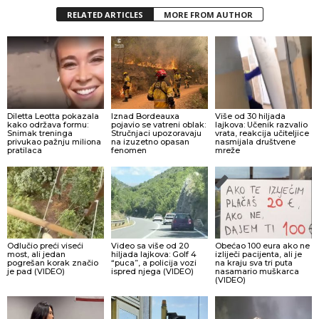
RELATED ARTICLES
MORE FROM AUTHOR
Diletta Leotta pokazala
Iznad Bordeauxa
Više od 30 hiljada
kako održava formu:
pojavio se vatreni oblak:
lajkova: Učenik razvalio
Snimak treninga
Stručnjaci upozoravaju
vrata, reakcija učiteljice
privukao pažnju miliona
na izuzetno opasan
nasmijala društvene
pratilaca
fenomen
mreže
Odlučio preći viseći
Video sa više od 20
Obećao 100 eura ako ne
most, ali jedan
hiljada lajkova: Golf 4
izliječi pacijenta, ali je
pogrešan korak značio
“puca”, a policija vozi
na kraju sva tri puta
je pad (VIDEO)
ispred njega (VIDEO)
nasamario muškarca
(VIDEO)