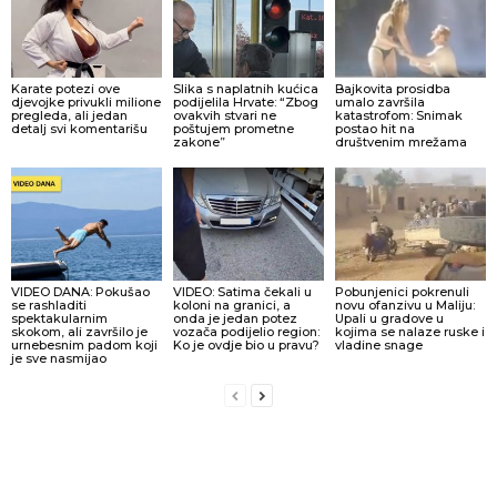
Karate potezi ove
Slika s naplatnih kućica
Bajkovita prosidba
djevojke privukli milione
podijelila Hrvate: “Zbog
umalo završila
pregleda, ali jedan
ovakvih stvari ne
katastrofom: Snimak
detalj svi komentarišu
poštujem prometne
postao hit na
zakone”
društvenim mrežama
VIDEO DANA: Pokušao
VIDEO: Satima čekali u
Pobunjenici pokrenuli
se rashladiti
koloni na granici, a
novu ofanzivu u Maliju:
spektakularnim
onda je jedan potez
Upali u gradove u
skokom, ali završilo je
vozača podijelio region:
kojima se nalaze ruske i
urnebesnim padom koji
Ko je ovdje bio u pravu?
vladine snage
je sve nasmijao