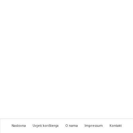
Naslovna
Uvjeti korištenja
O nama
Impressum
Kontakt