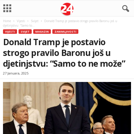
Home
Vijesti
Svijet
Donald Tramp je postavio strogo pravilo Baronu još u
djetinjstvu: “Samo to...
VIJESTI
SVIJET
MAGAZIN
ZANIMLJIVOSTI
Donald Tramp je postavio
strogo pravilo Baronu još u
djetinjstvu: “Samo to ne može”
27 Januara, 2025