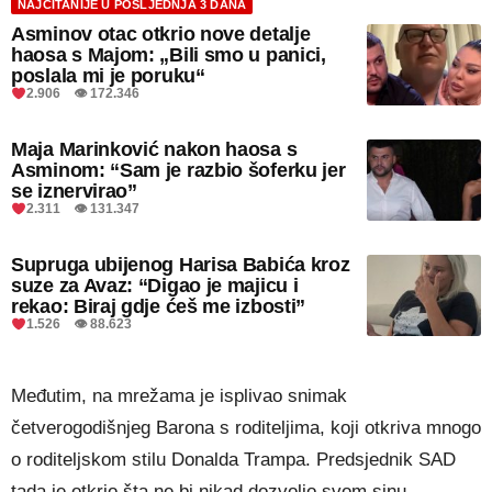
NAJČITANIJE U POSLJEDNJA 3 DANA
Asminov otac otkrio nove detalje
haosa s Majom: „Bili smo u panici,
poslala mi je poruku“
2.906 👁 172.346
Maja Marinković nakon haosa s
Asminom: “Sam je razbio šoferku jer
se iznervirao”
2.311 👁 131.347
Supruga ubijenog Harisa Babića kroz
suze za Avaz: “Digao je majicu i
rekao: Biraj gdje ćeš me izbosti”
1.526 👁 88.623
Međutim, na mrežama je isplivao snimak
četverogodišnjeg Barona s roditeljima, koji otkriva mnogo
o roditeljskom stilu Donalda Trampa. Predsjednik SAD
tada je otkrio šta ne bi nikad dozvolio svom sinu.