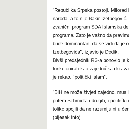
”Republika Srpska postoji. Milorad 
naroda, a to nije Bakir Izetbegović.
zvanični program SDA Islamska dekla
programa. Zato je važno da pravimo
bude dominantan, da se vidi da je o
Izetbegovića”, izjavio je Dodik.
Bivši predsjednik RS-a ponovio je
funkcionirati kao zajednička država
je rekao, “politički islam”.
”BiH ne može živjeti zajedno, musl
putem Schmidta i drugih, i političk
toliko spojili da ne razumiju ni u č
(bljesak info)