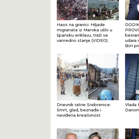
Haos na granici: Hiljade
DODIK
migranata iz Maroka ušlo u
PROVO
špansku enklavu, traži se
besram
vanredno stanje (VIDEO)
udara n
BiH pr
Dnevnik ratne Srebrenice:
Vlada R
Smrt, glad, beznađe i
Danom 
neviđena kreativnost