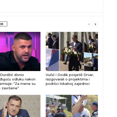
OR
Durdžić donio
Vučić i Dodik posjetili Drvar,
đujuću odluku nakon
razgovarali o projektima i
emisije: “Za mene su
podršci lokalnoj zajednici
e završene”