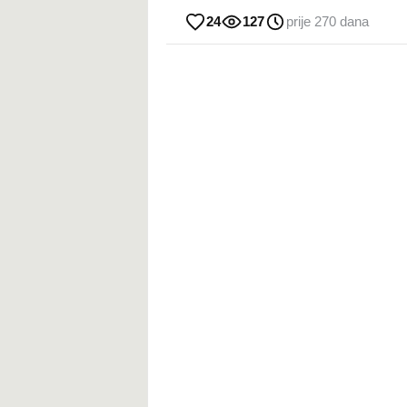
24
127
prije 270 dana