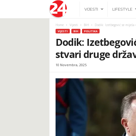
2
VIJESTI
LIFESTYLE
4
Home
Vijesti
BiH
Dodik: Izetbegović se miješa
VIJESTI
BIH
POLITIKA
h
Dodik: Izetbegovi
stvari druge drža
.
10 Novembra, 2025
b
a