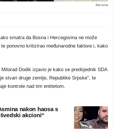
foto:srna
 kako smatra da Bosna i Hercegovina ne može
 te ponovno kritizirao međunarodne faktore i, kako
 Milorad Dodik izjavio je kako se predsjednik SDA
je stvari druge zemlje, Republike Srpske”, te
aje kontrole nad tim entitetom.
Asmina nakon haosa s
švedski akcioni“