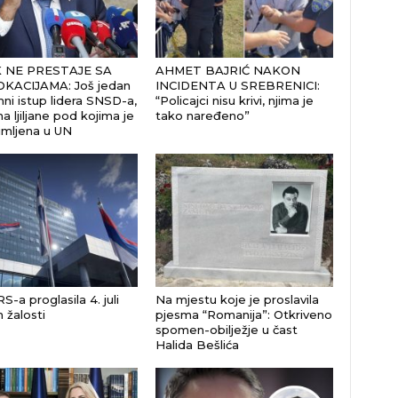
 NE PRESTAJE SA
AHMET BAJRIĆ NAKON
KACIJAMA: Još jedan
INCIDENTA U SREBRENICI:
ni istup lidera SNSD-a,
“Policajci nisu krivi, njima je
a ljiljane pod kojima je
tako naređeno”
imljena u UN
S-a proglasila 4. juli
Na mjestu koje je proslavila
žalosti
pjesma “Romanija”: Otkriveno
spomen-obilježje u čast
Halida Bešlića