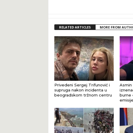
RELATED ARTICLES
MORE FROM AUTH
Privedeni Sergej Trifunović i
Asmin 
supruga nakon incidenta u
iznena
beogradskom tržnom centru
burne 
emisij