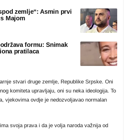
 ispod zemlje“: Asmin prvi
 s Majom
o održava formu: Snimak
iona pratilaca
arnje stvari druge zemlje, Republike Srpske. Oni
g komiteta upravljaju, oni su neka ideologija. To
eva, vjekovima ovdje je nedozvoljavao normalan
ma svoja prava i da je volja naroda važnija od