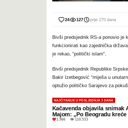
24
127
prije 270 dana
Bivši predsjednik RS-a ponovio je
funkcionirati kao zajednička država
je rekao, “politički islam”.
Bivši predsjednik Republike Srpske
Bakir Izetbegović “miješa u unutarn
optužio političko Sarajevo za pokuš
NAJČITANIJE U POSLJEDNJA 3 DANA
Kačavenda objavila snimak 
Majom: „Po Beogradu kreće 
1.966 👁 110.533