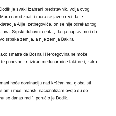
Dodik je svaki izabrani predstavnik, volja ovog
 Mora narod znati i mora se javno reći da je
racija Alije Izetbegovića, on se nije odrekao tog
 ovaj Srpski duhovni centar, da ga napravimo i da
vo srpska zemlja, a nije zemlja Bakira
 kako smatra da Bosna i Hercegovina ne može
 te ponovno kritizirao međunarodne faktore i, kako
imani hoće dominaciju nad kršćanima, globalisti
i islam i muslimanski nacionalizam ovdje su se
emu se danas radi”, poručio je Dodik.