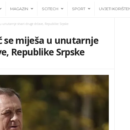
MAGAZIN
SCITECH
SPORT
UVJETI KORIŠTE
 u unutarnje stvari druge države, Republike Srpske
ć se miješa u unutarnje
ve, Republike Srpske