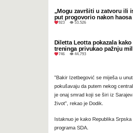
„Mogu završiti u zatvoru ili
put progovorio nakon haosa
923 👁 53.526
Diletta Leotta pokazala kak
treninga privukao pažnju mil
746 👁 44.793
”Bakir Izetbegović se miješa u unut
pokušavaju da putem nekog centralno
je onaj smrad koji se širi iz Saraj
život”, rekao je Dodik.
Istaknuo je kako Republika Srpska i
programa SDA.