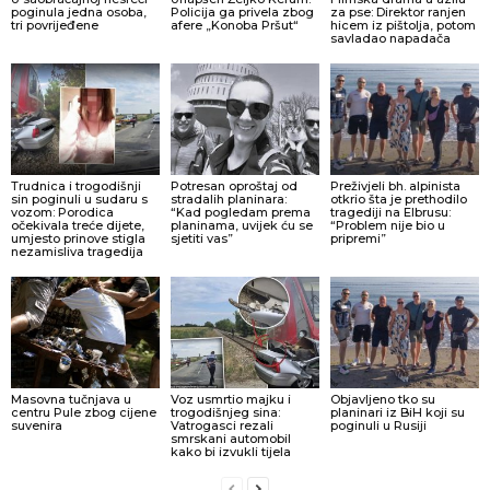
poginula jedna osoba,
Policija ga privela zbog
za pse: Direktor ranjen
tri povrijeđene
afere „Konoba Pršut“
hicem iz pištolja, potom
savladao napadača
Trudnica i trogodišnji
Potresan oproštaj od
Preživjeli bh. alpinista
sin poginuli u sudaru s
stradalih planinara:
otkrio šta je prethodilo
vozom: Porodica
“Kad pogledam prema
tragediji na Elbrusu:
očekivala treće dijete,
planinama, uvijek ću se
“Problem nije bio u
umjesto prinove stigla
sjetiti vas”
pripremi”
nezamisliva tragedija
Masovna tučnjava u
Voz usmrtio majku i
Objavljeno tko su
centru Pule zbog cijene
trogodišnjeg sina:
planinari iz BiH koji su
suvenira
Vatrogasci rezali
poginuli u Rusiji
smrskani automobil
kako bi izvukli tijela