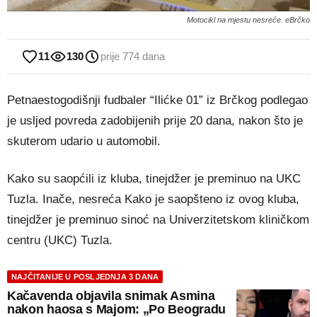
Motocikl na mjestu nesreće. eBrčko
11
130
prije 774 dana
Petnaestogodišnji fudbaler “Ilićke 01” iz Brčkog podlegao
je usljed povreda zadobijenih prije 20 dana, nakon što je
skuterom udario u automobil.
Kako su saopćili iz kluba, tinejdžer je preminuo na UKC
Tuzla. Inače, nesreća Kako je saopšteno iz ovog kluba,
tinejdžer je preminuo sinoć na Univerzitetskom kliničkom
centru (UKC) Tuzla.
NAJČITANIJE U POSLJEDNJA 3 DANA
Kačavenda objavila snimak Asmina
nakon haosa s Majom: „Po Beogradu