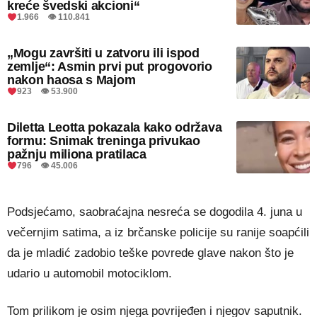
kreće švedski akcioni“
1.966 👁 110.841
„Mogu završiti u zatvoru ili ispod
zemlje“: Asmin prvi put progovorio
nakon haosa s Majom
923 👁 53.900
Diletta Leotta pokazala kako održava
formu: Snimak treninga privukao
pažnju miliona pratilaca
796 👁 45.006
Podsjećamo, saobraćajna nesreća se dogodila 4. juna u
večernjim satima, a iz brčanske policije su ranije soapćili
da je mladić zadobio teške povrede glave nakon što je
udario u automobil motociklom.
Tom prilikom je osim njega povrijeđen i njegov saputnik.