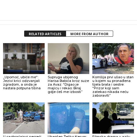
RELATED ARTICLES
MORE FROM AUTHOR
„Upomoć, ubiće me“:
Supruga ubijenog
Komšija prvi ušao u stan
Jezivi krici odzvanjali
Harisa Babića kroz suze
u kojem su pronađena
zgradom, a onda je
za Avaz: “Digao je
tijela brata i sestre:
nastala potpuna tišina
majicu i rekao: Biraj
“Prizor koji sam
gdje ćeš me izbosti”
zatekao nikada neću
zaboraviti”
U saobraćajnoj nesreći
Uhapšen Željko Kerum:
Filmska drama u azilu