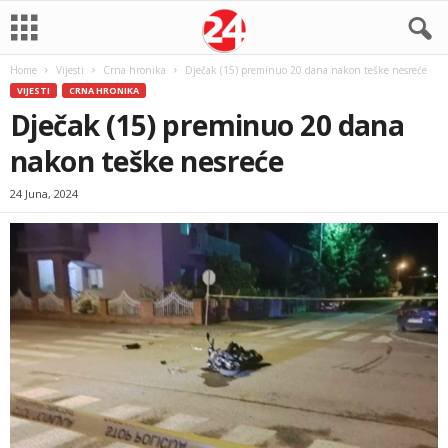
Home
Vijesti
Crna hronika
Dječak (15) preminuo 20 dana nakon teške nesreće
VIJESTI
CRNA HRONIKA
Dječak (15) preminuo 20 dana
nakon teške nesreće
24 Juna, 2024