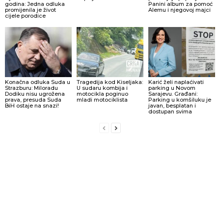
godina: Jedna odluka
Panini album za pomoć
promijenila je život
Alemu i njegovoj majci
cijele porodice
Konačna odluka Suda u
Tragedija kod Kiseljaka:
Karić želi naplaćivati
Strazburu: Miloradu
U sudaru kombija i
parking u Novom
Dodiku nisu ugrožena
motocikla poginuo
Sarajevu. Građani:
prava, presuda Suda
mladi motociklista
Parking u komšiluku je
BiH ostaje na snazi!
javan, besplatan i
dostupan svima