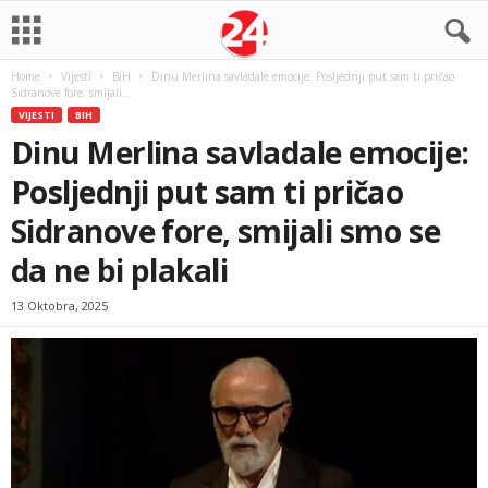
Home
Vijesti
BiH
Dinu Merlina savladale emocije: Posljednji put sam ti pričao
Sidranove fore, smijali...
VIJESTI
BIH
Dinu Merlina savladale emocije:
Posljednji put sam ti pričao
Sidranove fore, smijali smo se
da ne bi plakali
13 Oktobra, 2025