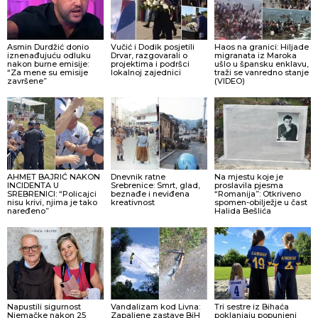
Asmin Durdžić donio
Vučić i Dodik posjetili
Haos na granici: Hiljade
iznenađujuću odluku
Drvar, razgovarali o
migranata iz Maroka
nakon burne emisije:
projektima i podršci
ušlo u špansku enklavu,
“Za mene su emisije
lokalnoj zajednici
traži se vanredno stanje
završene”
(VIDEO)
AHMET BAJRIĆ NAKON
Dnevnik ratne
Na mjestu koje je
INCIDENTA U
Srebrenice: Smrt, glad,
proslavila pjesma
SREBRENICI: “Policajci
beznađe i neviđena
“Romanija”: Otkriveno
nisu krivi, njima je tako
kreativnost
spomen-obilježje u čast
naređeno”
Halida Bešlića
Napustili sigurnost
Vandalizam kod Livna:
Tri sestre iz Bihaća
Njemačke nakon 25
Zapaljene zastave BiH
poklanjaju popunjeni