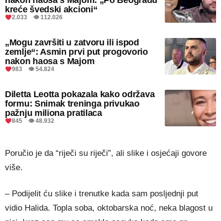
kreće švedski akcioni“
2.033 👁 112.026
„Mogu završiti u zatvoru ili ispod
zemlje“: Asmin prvi put progovorio
nakon haosa s Majom
983 👁 54.824
Diletta Leotta pokazala kako održava
formu: Snimak treninga privukao
pažnju miliona pratilaca
845 👁 48.932
Poručio je da “riječi su riječi”, ali slike i osjećaji govore
više.
– Podijelit ću slike i trenutke kada sam posljednji put
vidio Halida. Topla soba, oktobarska noć, neka blagost u