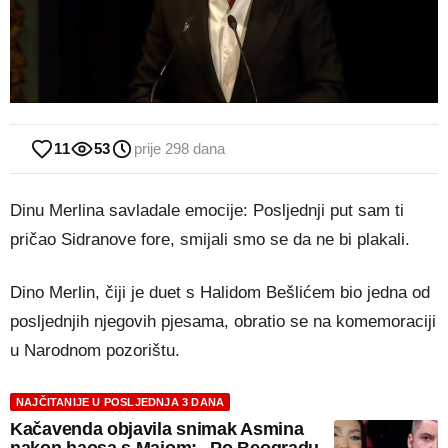
11
53
prije 298 dana
Dinu Merlina savladale emocije: Posljednji put sam ti
pričao Sidranove fore, smijali smo se da ne bi plakali.
Dino Merlin, čiji je duet s Halidom Bešlićem bio jedna od
posljednjih njegovih pjesama, obratio se na komemoraciji
u Narodnom pozorištu.
NAJČITANIJE U POSLJEDNJA 3 DANA
Kačavenda objavila snimak Asmina
nakon haosa s Majom: „Po Beogradu