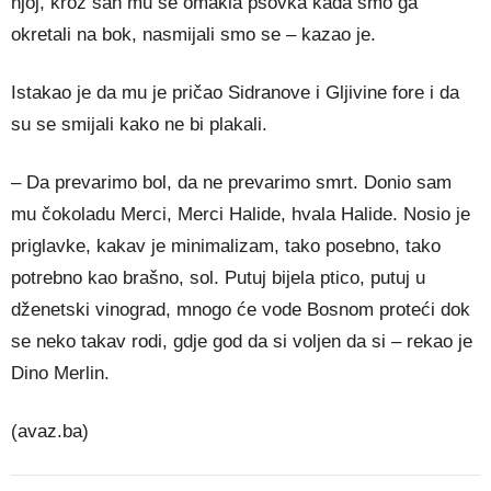
njoj, kroz san mu se omakla psovka kada smo ga
okretali na bok, nasmijali smo se – kazao je.
Istakao je da mu je pričao Sidranove i Gljivine fore i da
su se smijali kako ne bi plakali.
– Da prevarimo bol, da ne prevarimo smrt. Donio sam
mu čokoladu Merci, Merci Halide, hvala Halide. Nosio je
priglavke, kakav je minimalizam, tako posebno, tako
potrebno kao brašno, sol. Putuj bijela ptico, putuj u
dženetski vinograd, mnogo će vode Bosnom proteći dok
se neko takav rodi, gdje god da si voljen da si – rekao je
Dino Merlin.
(avaz.ba)