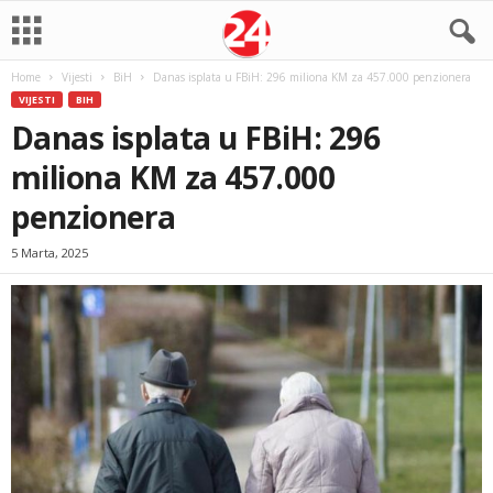
Home
Vijesti
BiH
Danas isplata u FBiH: 296 miliona KM za 457.000 penzionera
VIJESTI
BIH
Danas isplata u FBiH: 296
miliona KM za 457.000
penzionera
5 Marta, 2025