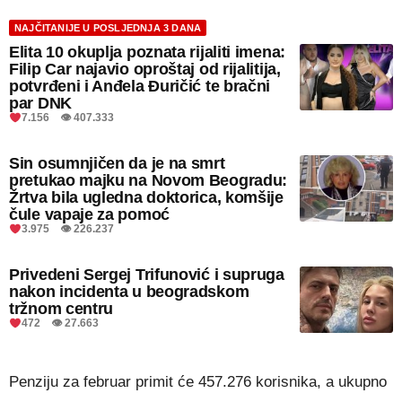
NAJČITANIJE U POSLJEDNJA 3 DANA
Elita 10 okuplja poznata rijaliti imena:
Filip Car najavio oproštaj od rijalitija,
potvrđeni i Anđela Đuričić te bračni
par DNK
7.156 👁 407.333
Sin osumnjičen da je na smrt
pretukao majku na Novom Beogradu:
Žrtva bila ugledna doktorica, komšije
čule vapaje za pomoć
3.975 👁 226.237
Privedeni Sergej Trifunović i supruga
nakon incidenta u beogradskom
tržnom centru
472 👁 27.663
Penziju za februar primit će 457.276 korisnika, a ukupno