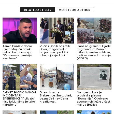
RELATED ARTICLES
MORE FROM AUTHOR
Asmin Durdžić donio
Vučić i Dodik posjetili
Haos na granici: Hiljade
iznenađujuću odluku
Drvar, razgovarali o
migranata iz Maroka
nakon burne emisije:
projektima i podršci
ušlo u špansku enklavu,
“Za mene su emisije
lokalnoj zajednici
traži se vanredno stanje
završene”
(VIDEO)
AHMET BAJRIĆ NAKON
Dnevnik ratne
Na mjestu koje je
INCIDENTA U
Srebrenice: Smrt, glad,
proslavila pjesma
SREBRENICI: “Policajci
beznađe i neviđena
“Romanija”: Otkriveno
nisu krivi, njima je tako
kreativnost
spomen-obilježje u čast
naređeno”
Halida Bešlića