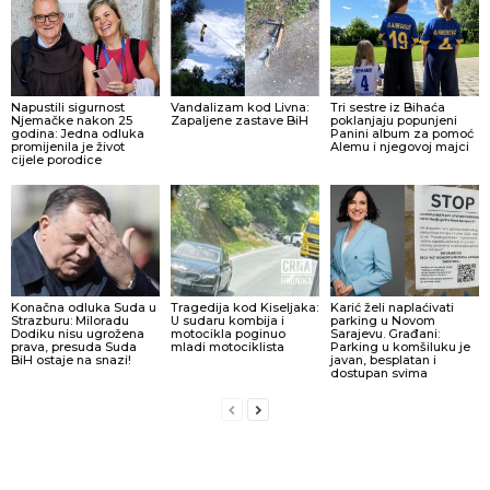
Napustili sigurnost
Vandalizam kod Livna:
Tri sestre iz Bihaća
Njemačke nakon 25
Zapaljene zastave BiH
poklanjaju popunjeni
godina: Jedna odluka
Panini album za pomoć
promijenila je život
Alemu i njegovoj majci
cijele porodice
Konačna odluka Suda u
Tragedija kod Kiseljaka:
Karić želi naplaćivati
Strazburu: Miloradu
U sudaru kombija i
parking u Novom
Dodiku nisu ugrožena
motocikla poginuo
Sarajevu. Građani:
prava, presuda Suda
mladi motociklista
Parking u komšiluku je
BiH ostaje na snazi!
javan, besplatan i
dostupan svima