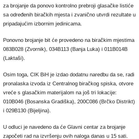
za brojanje da ponovo kontrolno prebroji glasačke listiće
sa određenih biračkih mjesta i zvanično utvrdi rezultate u
pripadajućim izbornim jedinicama.
Ponovno brojanje bit će provedeno na biračkim mjestima
083B028 (Zvornik), 034B113 (Banja Luka) i 011B014B
(Laktaši).
Osim toga, CIK BiH je izdao dodatnu naredbu da se, radi
pronalaska izvoda iz Centralnog biračkog spiska, otvore
vreće s glasačkim materijalom na još tri lokacije:
010B046 (Bosanska Gradiška), 200C086 (Brčko Distrikt)
i 029B130 (Bijeljina).
U odluci je navedeno da će Glavni centar za brojanje
započeti rad na izvršenju ovih naloga danas u 15 sati.