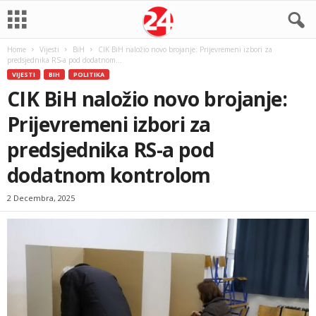
Home
Vijesti
BiH
CIK BiH naložio novo brojanje: Prijevremeni izbori za
predsjednika RS-a pod dodatnom...
VIJESTI
BIH
POLITIKA
CIK BiH naložio novo brojanje:
Prijevremeni izbori za
predsjednika RS-a pod
dodatnom kontrolom
2 Decembra, 2025