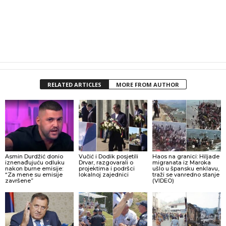
RELATED ARTICLES
MORE FROM AUTHOR
Asmin Durdžić donio
Vučić i Dodik posjetili
Haos na granici: Hiljade
iznenađujuću odluku
Drvar, razgovarali o
migranata iz Maroka
nakon burne emisije:
projektima i podršci
ušlo u špansku enklavu,
“Za mene su emisije
lokalnoj zajednici
traži se vanredno stanje
završene”
(VIDEO)