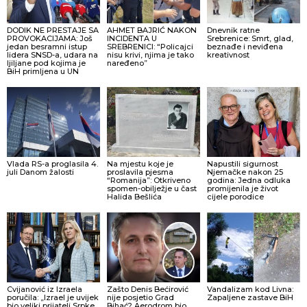
DODIK NE PRESTAJE SA
AHMET BAJRIĆ NAKON
Dnevnik ratne
PROVOKACIJAMA: Još
INCIDENTA U
Srebrenice: Smrt, glad,
jedan besramni istup
SREBRENICI: “Policajci
beznađe i neviđena
lidera SNSD-a, udara na
nisu krivi, njima je tako
kreativnost
ljiljane pod kojima je
naređeno”
BiH primljena u UN
Vlada RS-a proglasila 4.
Na mjestu koje je
Napustili sigurnost
juli Danom žalosti
proslavila pjesma
Njemačke nakon 25
“Romanija”: Otkriveno
godina: Jedna odluka
spomen-obilježje u čast
promijenila je život
Halida Bešlića
cijele porodice
Cvijanović iz Izraela
Zašto Denis Bećirović
Vandalizam kod Livna:
poručila: „Izrael je uvijek
nije posjetio Grad
Zapaljene zastave BiH
bio veliki prijatelj Srpke,
Bihać? Aerodrom bio