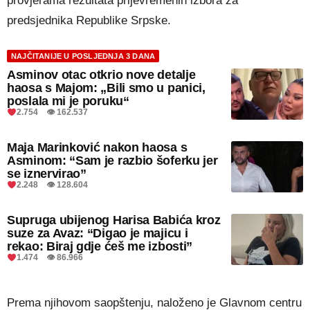
provjerama rezultata prijevremenih izbora za
predsjednika Republike Srpske.
NAJČITANIJE U POSLJEDNJA 3 DANA
Asminov otac otkrio nove detalje
haosa s Majom: „Bili smo u panici,
poslala mi je poruku“
2.754 👁 162.537
Maja Marinković nakon haosa s
Asminom: “Sam je razbio šoferku jer
se iznervirao”
2.248 👁 128.604
Supruga ubijenog Harisa Babića kroz
suze za Avaz: “Digao je majicu i
rekao: Biraj gdje ćeš me izbosti”
1.474 👁 86.966
Prema njihovom saopštenju, naloženo je Glavnom centru