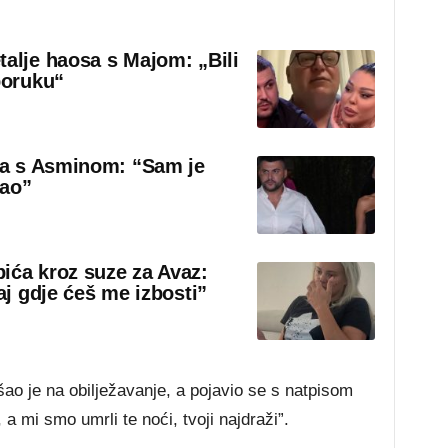
talje haosa s Majom: „Bili
poruku“
sa s Asminom: “Sam je
rao”
ića kroz suze za Avaz:
aj gdje ćeš me izbosti”
o je na obilježavanje, a pojavio se s natpisom
 a mi smo umrli te noći, tvoji najdraži”.