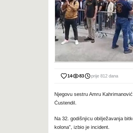
14
83
prije 812 dana
Njegovu sestru Amru Kahrimanović 
Ćustendil.
Na 32. godišnjicu obilježavanja bit
kolona”, izbio je incident.