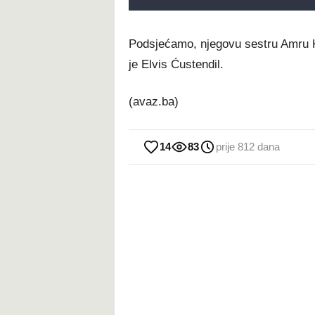
Podsjećamo, njegovu sestru Amru 
je Elvis Ćustendil.
(avaz.ba)
14
83
prije 812 dana