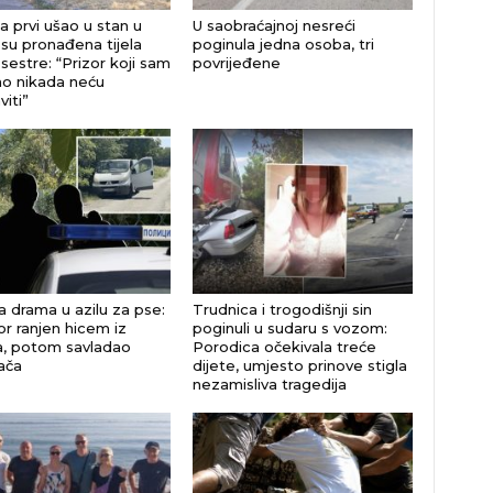
a prvi ušao u stan u
U saobraćajnoj nesreći
su pronađena tijela
poginula jedna osoba, tri
 sestre: “Prizor koji sam
povrijeđene
o nikada neću
iti”
a drama u azilu za pse:
Trudnica i trogodišnji sin
or ranjen hicem iz
poginuli u sudaru s vozom:
ja, potom savladao
Porodica očekivala treće
ača
dijete, umjesto prinove stigla
nezamisliva tragedija