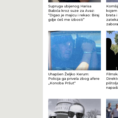
Supruga ubijenog Harisa
Komšij
Babića kroz suze za Avaz:
kojem 
“Digao je majicu i rekao: Biraj
brata i
gdje ćeš me izbosti”
zateka
zaborav
Uhapšen Željko Kerum:
Filmsk
Policija ga privela zbog afere
Direkt
„Konoba Pršut“
pištol
napad