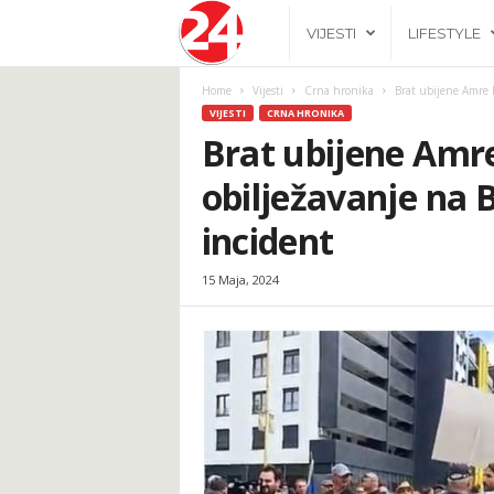
2
VIJESTI
LIFESTYLE
4
Home
Vijesti
Crna hronika
Brat ubijene Amre 
VIJESTI
CRNA HRONIKA
h
Brat ubijene Amr
obilježavanje na B
.
incident
b
15 Maja, 2024
a