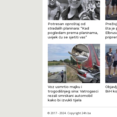
Potresan oproštaj od
Preživj
stradalih planinara: “Kad
šta je 
pogledam prema planinama,
Elbrus
uvijek ću se sjetiti vas”
pripre
Voz usmrtio majku i
Objavlj
trogodišnjeg sina: Vatrogasci
BiH koj
rezali smrskani automobil
kako bi izvukli tijela
© 2017 - 2024. Copyright 24h.ba