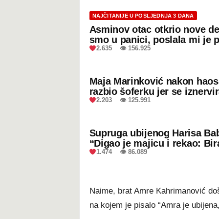
NAJČITANIJE U POSLJEDNJA 3 DANA
Asminov otac otkrio nove de
smo u panici, poslala mi je 
2.635 👁 156.925
Maja Marinković nakon hao
razbio šoferku jer se iznervi
2.203 👁 125.991
Supruga ubijenog Harisa Bab
“Digao je majicu i rekao: Bir
1.474 👁 86.089
Naime, brat Amre Kahrimanović doša
na kojem je pisalo “Amra je ubijena,