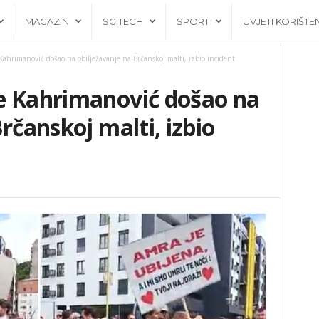
MAGAZIN
SCITECH
SPORT
UVJETI KORIŠTE
Kahrimanović došao na obilježavanje na Brčanskoj malti, izbio incident
e Kahrimanović došao na
rčanskoj malti, izbio