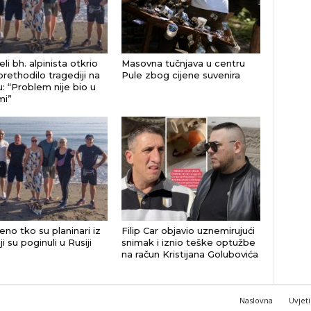
eli bh. alpinista otkrio
Masovna tučnjava u centru
prethodilo tragediji na
Pule zbog cijene suvenira
u: “Problem nije bio u
mi”
eno tko su planinari iz
Filip Car objavio uznemirujući
i su poginuli u Rusiji
snimak i iznio teške optužbe
na račun Kristijana Golubovića
Naslovna
Uvjeti