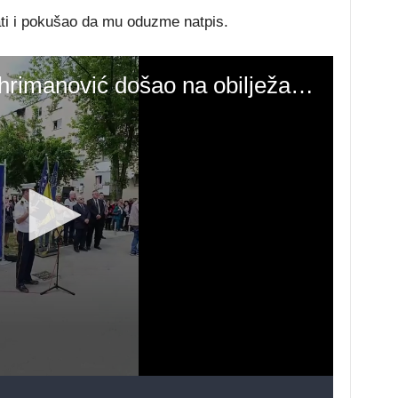
ati i pokušao da mu oduzme natpis.