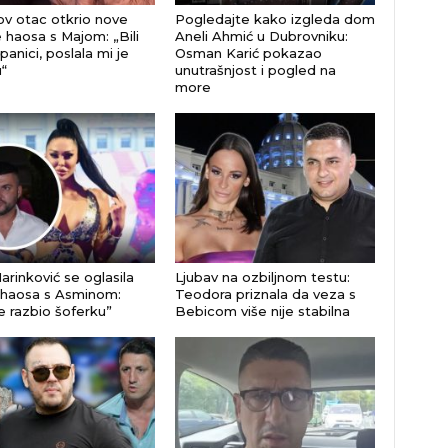
v otac otkrio nove
Pogledajte kako izgleda dom
e haosa s Majom: „Bili
Aneli Ahmić u Dubrovniku:
anici, poslala mi je
Osman Karić pokazao
“
unutrašnjost i pogled na
more
arinković se oglasila
Ljubav na ozbiljnom testu:
haosa s Asminom:
Teodora priznala da veza s
e razbio šoferku”
Bebicom više nije stabilna