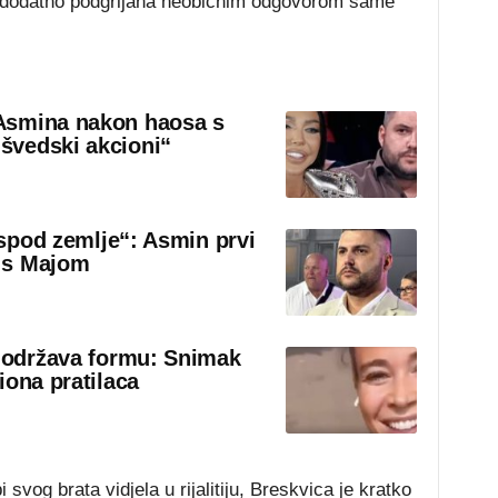
je dodatno podgrijana neobičnim odgovorom same
Asmina nakon haosa s
švedski akcioni“
 ispod zemlje“: Asmin prvi
 s Majom
o održava formu: Snimak
iona pratilaca
svog brata vidjela u rijalitiju, Breskvica je kratko