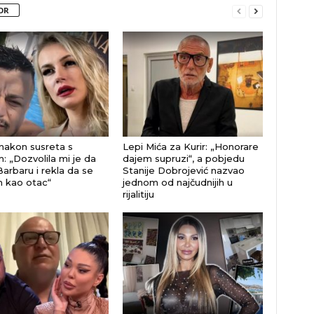
OR
nakon susreta s
Lepi Mića za Kurir: „Honorare
: „Dozvolila mi je da
dajem supruzi“, a pobjedu
Barbaru i rekla da se
Stanije Dobrojević nazvao
 kao otac“
jednom od najčudnijih u
rijalitiju