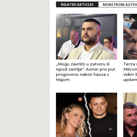
RELATED ARTICLES
MORE FROM AUTH
„Mogu završiti u zatvoru ili
Terza 
ispod zemlje“: Asmin prvi put
Milicom
progovorio nakon haosa s
vidim 
Majom
upišem