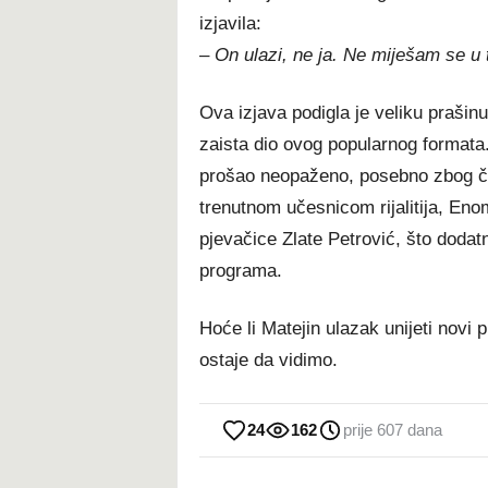
izjavila:
–
On ulazi, ne ja. Ne miješam se u t
Ova izjava podigla je veliku prašinu,
zaista dio ovog popularnog formata.
prošao neopaženo, posebno zbog čin
trenutnom učesnicom rijalitija, Eno
pjevačice Zlate Petrović, što doda
programa.
Hoće li Matejin ulazak unijeti novi 
ostaje da vidimo.
24
162
prije 607 dana