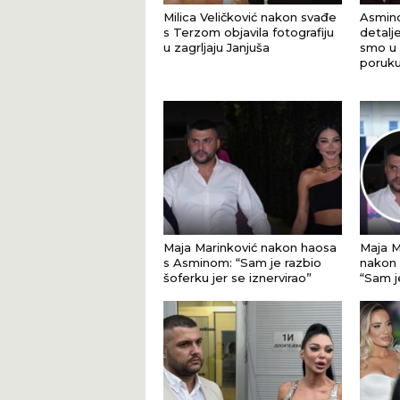
Milica Veličković nakon svađe
Asmino
s Terzom objavila fotografiju
detalj
u zagrljaju Janjuša
smo u p
poruku
Maja Marinković nakon haosa
Maja M
s Asminom: “Sam je razbio
nakon 
šoferku jer se iznervirao”
“Sam j