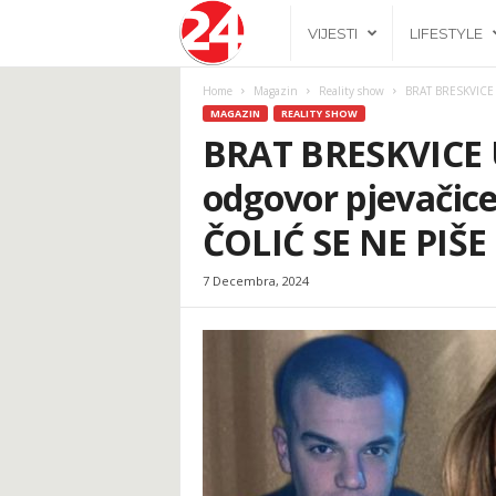
2
VIJESTI
LIFESTYLE
4
Home
Magazin
Reality show
BRAT BRESKVICE UL
MAGAZIN
REALITY SHOW
h
BRAT BRESKVICE U
odgovor pjevačice:
.
ČOLIĆ SE NE PIŠ
b
7 Decembra, 2024
a