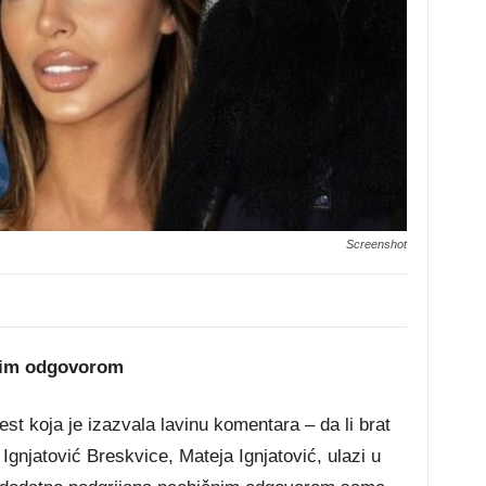
Screenshot
ojim odgovorom
st koja je izazvala lavinu komentara – da li brat
gnjatović Breskvice, Mateja Ignjatović, ulazi u