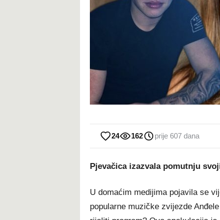
24
162
prije 607 dana
Pjevačica izazvala pomutnju sv
U domaćim medijima pojavila se vije
popularne muzičke zvijezde Anđele I