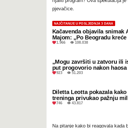
rijaliti program? Ova spekulacija 
pjevačice.
NAJČITANIJE U POSLJEDNJA 3 DANA
Kačavenda objavila snimak 
Majom: „Po Beogradu kreće 
1.966 👁 108.038
„Mogu završiti u zatvoru ili
put progovorio nakon haosa
923 👁 51.203
Diletta Leotta pokazala kak
treninga privukao pažnju mil
746 👁 43.817
Na pitanje kako bi reagovala kada bi 