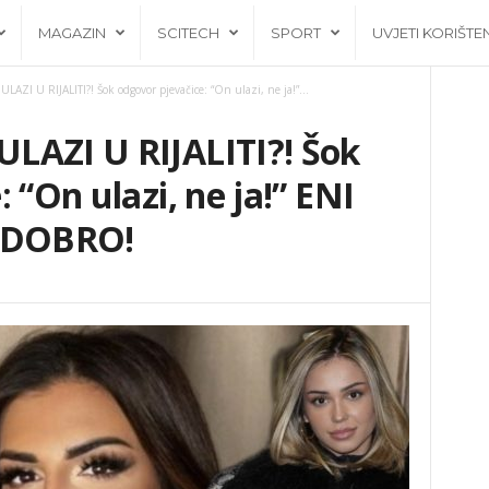
MAGAZIN
SCITECH
SPORT
UVJETI KORIŠTE
AZI U RIJALITI?! Šok odgovor pjevačice: “On ulazi, ne ja!”...
LAZI U RIJALITI?! Šok
 “On ulazi, ne ja!” ENI
E DOBRO!