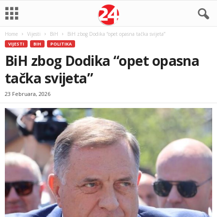
Home
Vijesti
BiH
BiH zbog Dodika “opet opasna tačka svijeta”
VIJESTI
BIH
POLITIKA
BiH zbog Dodika “opet opasna
tačka svijeta”
23 Februara, 2026