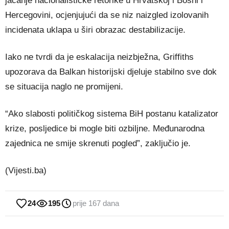
jačanje nacionalističke retorike u Hrvatskoj i Bosni i
Hercegovini, ocjenjujući da se niz naizgled izolovanih
incidenata uklapa u širi obrazac destabilizacije.
Iako ne tvrdi da je eskalacija neizbježna, Griffiths
upozorava da Balkan historijski djeluje stabilno sve dok
se situacija naglo ne promijeni.
“Ako slabosti političkog sistema BiH postanu katalizator
krize, posljedice bi mogle biti ozbiljne. Međunarodna
zajednica ne smije skrenuti pogled”, zaključio je.
(Vijesti.ba)
24
195
prije 167 dana