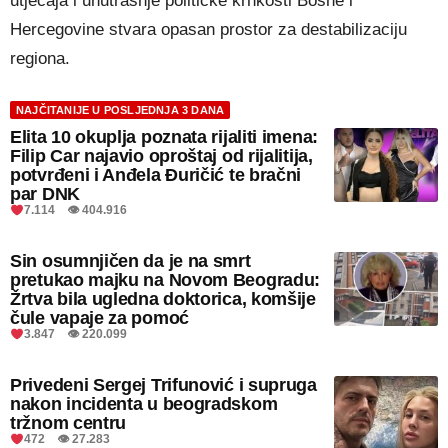
utjecaja i unutrašnje političke krhkosti Bosne i
Hercegovine stvara opasan prostor za destabilizaciju
regiona.
NAJČITANIJE U POSLJEDNJA 3 DANA
Elita 10 okuplja poznata rijaliti imena:
Filip Car najavio oproštaj od rijalitija,
potvrđeni i Anđela Đuričić te bračni
par DNK
7.114 👁 404.916
Sin osumnjičen da je na smrt
pretukao majku na Novom Beogradu:
Žrtva bila ugledna doktorica, komšije
čule vapaje za pomoć
3.847 👁 220.099
Privedeni Sergej Trifunović i supruga
nakon incidenta u beogradskom
tržnom centru
472 👁 27.283