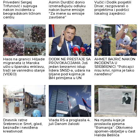
Privedeni Sergej
Asmin Durdžić donio
Vučić i Dodik posjetili
Trifunović i supruga
iznenađujuću odluku
Drvar, razgovarali o
nakon incidenta u
nakon burne emisije:
projektima i podršci
beogradskom tržnom
“Za mene su emisije
lokalnoj zajednici
centru
završene”
Haos na granici: Hiljade
DODIK NE PRESTAJE SA
AHMET BAJRIĆ NAKON
migranata iz Maroka
PROVOKACIJAMA: Još
INCIDENTA U
ušlo u špansku enklavu,
jedan besramni istup
SREBRENICI: “Policajci
traži se vanredno stanje
lidera SNSD-a, udara na
nisu krivi, njima je tako
(VIDEO)
ljiljane pod kojima je
naređeno”
BiH primljena u UN
Dnevnik ratne
Vlada RS-a proglasila 4.
Na mjestu koje je
Srebrenice: Smrt, glad,
juli Danom žalosti
proslavila pjesma
beznađe i neviđena
“Romanija”: Otkriveno
kreativnost
spomen-obilježje u čast
Halida Bešlića