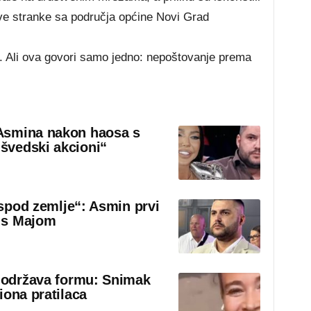
ve stranke sa područja općine Novi Grad
čo. Ali ova govori samo jedno: nepoštovanje prema
Asmina nakon haosa s
švedski akcioni“
 ispod zemlje“: Asmin prvi
 s Majom
o održava formu: Snimak
iona pratilaca