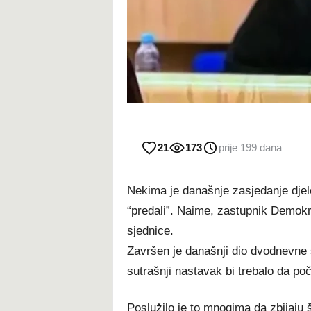
21
173
prije 199 dana
Nekima je današnje zasjedanje djelo
“predali”. Naime, zastupnik Demokr
sjednice.
Završen je današnji dio dvodnevne
sutrašnji nastavak bi trebalo da poč
Poslužilo je to mnogima da zbijaju š