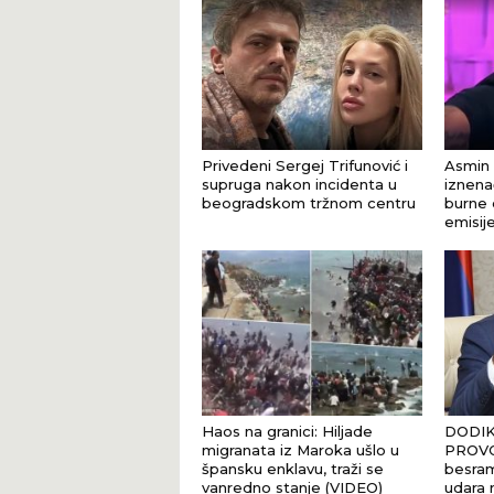
Privedeni Sergej Trifunović i
Asmin 
supruga nakon incidenta u
iznena
beogradskom tržnom centru
burne 
emisij
Haos na granici: Hiljade
DODIK
migranata iz Maroka ušlo u
PROVO
špansku enklavu, traži se
besram
vanredno stanje (VIDEO)
udara n