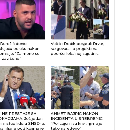
Durdžić donio
Vučić i Dodik posjetili Drvar,
đujuću odluku nakon
razgovarali o projektima i
emisije: “Za mene su
podršci lokalnoj zajednici
e završene”
 NE PRESTAJE SA
AHMET BAJRIĆ NAKON
KACIJAMA: Još jedan
INCIDENTA U SREBRENICI:
ni istup lidera SNSD-a,
“Policajci nisu krivi, njima je
a ljiljane pod kojima je
tako naređeno”