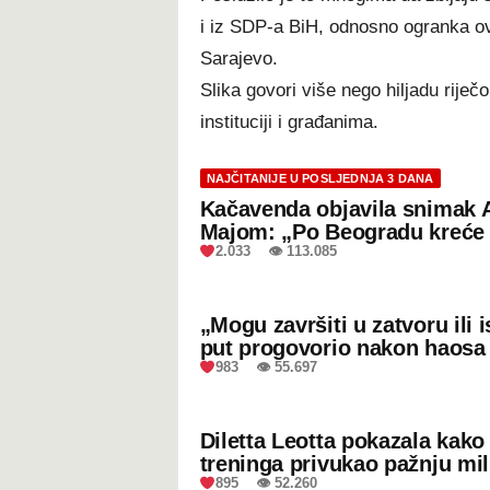
i iz SDP-a BiH, odnosno ogranka o
Sarajevo.
Slika govori više nego hiljadu rije
instituciji i građanima.
NAJČITANIJE U POSLJEDNJA 3 DANA
Kačavenda objavila snimak 
Majom: „Po Beogradu kreće 
2.033 👁 113.085
„Mogu završiti u zatvoru ili
put progovorio nakon haosa
983 👁 55.697
Diletta Leotta pokazala kak
treninga privukao pažnju mil
895 👁 52.260