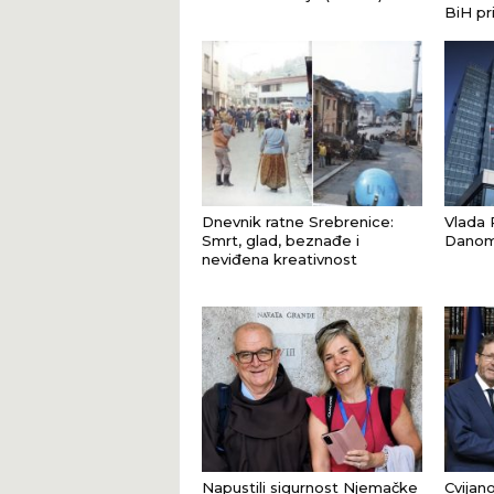
BiH pr
Dnevnik ratne Srebrenice:
Vlada R
Smrt, glad, beznađe i
Danom 
neviđena kreativnost
Napustili sigurnost Njemačke
Cvijano