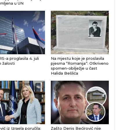
imljena u UN
S-a proglasila 4. juli
Na mjestu koje je proslavila
žalosti
pjesma “Romanija”: Otkriveno
spomen-obilježje u čast
Halida Bešlića
vić iz Izraela poručila:
Zašto Denis Bećirović nije