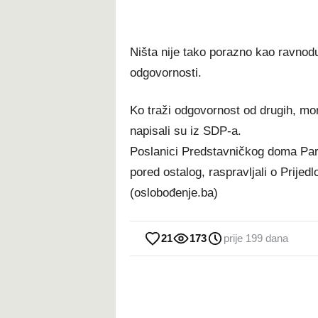
Ništa nije tako porazno kao ravnodu
odgovornosti.
Ko traži odgovornost od drugih, mo
napisali su iz SDP-a.
Poslanici Predstavničkog doma Pa
pored ostalog, raspravljali o Prije
(oslobođenje.ba)
21
173
prije 199 dana