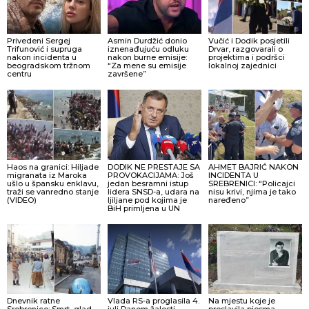
Privedeni Sergej
Asmin Durdžić donio
Vučić i Dodik posjetili
Trifunović i supruga
iznenađujuću odluku
Drvar, razgovarali o
nakon incidenta u
nakon burne emisije:
projektima i podršci
beogradskom tržnom
“Za mene su emisije
lokalnoj zajednici
centru
završene”
Haos na granici: Hiljade
DODIK NE PRESTAJE SA
AHMET BAJRIĆ NAKON
migranata iz Maroka
PROVOKACIJAMA: Još
INCIDENTA U
ušlo u špansku enklavu,
jedan besramni istup
SREBRENICI: “Policajci
traži se vanredno stanje
lidera SNSD-a, udara na
nisu krivi, njima je tako
(VIDEO)
ljiljane pod kojima je
naređeno”
BiH primljena u UN
Dnevnik ratne
Vlada RS-a proglasila 4.
Na mjestu koje je