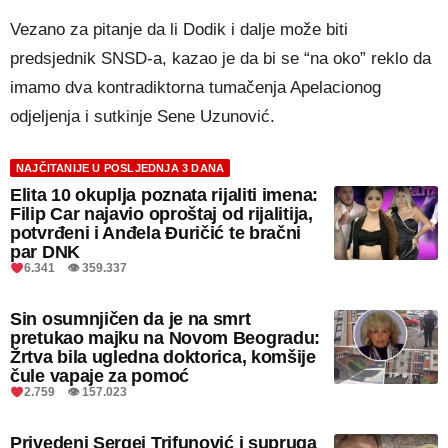
Vezano za pitanje da li Dodik i dalje može biti
predsjednik SNSD-a, kazao je da bi se “na oko” reklo da
imamo dva kontradiktorna tumačenja Apelacionog
odjeljenja i sutkinje Sene Uzunović.
NAJČITANIJE U POSLJEDNJA 3 DANA
Elita 10 okuplja poznata rijaliti imena:
Filip Car najavio oproštaj od rijalitija,
potvrđeni i Anđela Đuričić te bračni
par DNK
6.341 👁 359.337
Sin osumnjičen da je na smrt
pretukao majku na Novom Beogradu:
Žrtva bila ugledna doktorica, komšije
čule vapaje za pomoć
2.759 👁 157.023
Privedeni Sergej Trifunović i supruga