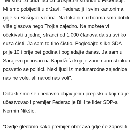
“Mi smo 10 puta jači od prosječne stranke u Federaciji.
Mi smo pobijedili u državi, Federaciji i svim kantonima
gdje su Bošnjaci većina. Na lokalnim izborima smo dobili
više glasova nego Trojka zajedno. Ne možete vi
očekivati u jednoj stranci od 1.000 članova da su svi ko
suza čisti. Ja sam to tiho čistio. Pogledajte slike SDA
prije 10 i prije pet godina i pogledajte danas. Ja sam u
Sarajevu ponosan na Kapidžića koji je zanemario struku i
posvetio se politici. Neki ljudi iz međunarodne zajednice
nas ne vole, ali narod nas voli”.
Dotakli smo se i nedavno objavljenih prepiski u kojima je
učestvovao i premijer Federacije BiH te lider SDP-a
Nermin Nikšić.
“Ovdje gledamo kako premijer obećava gdje će zaposliti