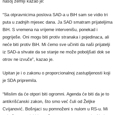
našoj zemlji kazao je:
“Sa otpravnicima poslova SAD-a u BiH sam se vidio tri
puta u zadnjih mjesec dana. Ja SAD smatram prijateljima
BiH. S vremena na vrijeme intervenišu, ponekad i
pogriješe. Oni mogu biti protiv stranaka i pojedinaca, ali
neće biti protiv BiH. Mi ćemo sve učiniti da naši prijatelji
iz SAD-a shvate da se stanje ne može poboljšati dok se
otrov ne izvuče”, kazao je.
Upitan je i o zakonu o proporcionalnoj zastupljenosti koji
je SDA pripremila.
“Mislim da će otpori biti ogromni. Agenda će biti da je to
antikrišćanski zakon, što smo već čuli od Željke
Cvijanović. Bošnjaci su pomnoženi s nulom u RS-u. Mi