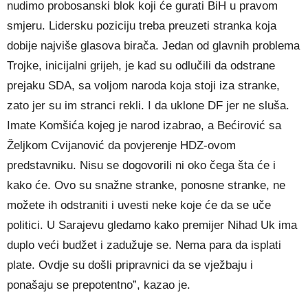
nudimo probosanski blok koji će gurati BiH u pravom
smjeru. Lidersku poziciju treba preuzeti stranka koja
dobije najviše glasova birača. Jedan od glavnih problema
Trojke, inicijalni grijeh, je kad su odlučili da odstrane
prejaku SDA, sa voljom naroda koja stoji iza stranke,
zato jer su im stranci rekli. I da uklone DF jer ne sluša.
Imate Komšića kojeg je narod izabrao, a Bećirović sa
Željkom Cvijanović da povjerenje HDZ-ovom
predstavniku. Nisu se dogovorili ni oko čega šta će i
kako će. Ovo su snažne stranke, ponosne stranke, ne
možete ih odstraniti i uvesti neke koje će da se uče
politici. U Sarajevu gledamo kako premijer Nihad Uk ima
duplo veći budžet i zadužuje se. Nema para da isplati
plate. Ovdje su došli pripravnici da se vježbaju i
ponašaju se prepotentno”, kazao je.