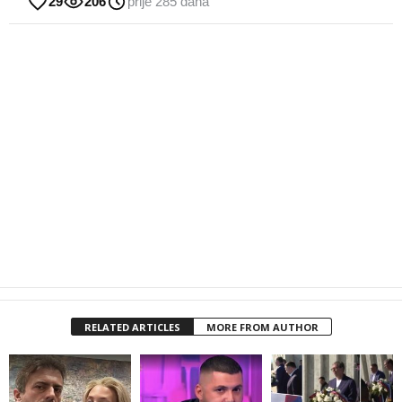
29
206
prije 285 dana
RELATED ARTICLES
MORE FROM AUTHOR