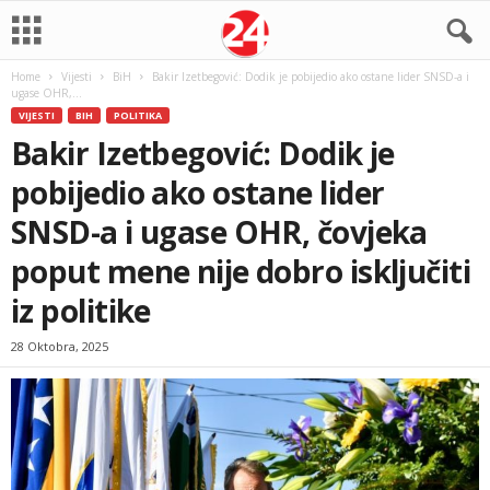
Home
Vijesti
BiH
Bakir Izetbegović: Dodik je pobijedio ako ostane lider SNSD-a i
ugase OHR,...
VIJESTI
BIH
POLITIKA
Bakir Izetbegović: Dodik je
pobijedio ako ostane lider
SNSD-a i ugase OHR, čovjeka
poput mene nije dobro isključiti
iz politike
28 Oktobra, 2025