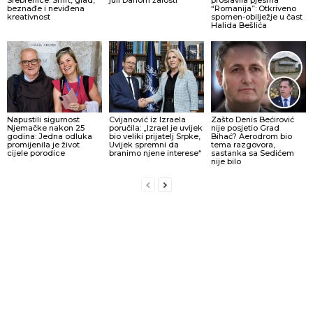
Srebrenice: Smrt, glad,
juli Danom žalosti
proslavila pjesma
beznađe i neviđena
“Romanija”: Otkriveno
kreativnost
spomen-obilježje u čast
Halida Bešlića
Napustili sigurnost
Cvijanović iz Izraela
Zašto Denis Bećirović
Njemačke nakon 25
poručila: „Izrael je uvijek
nije posjetio Grad
godina: Jedna odluka
bio veliki prijatelj Srpke,
Bihać? Aerodrom bio
promijenila je život
Uvijek spremni da
tema razgovora,
cijele porodice
branimo njene interese“
sastanka sa Sedićem
nije bilo