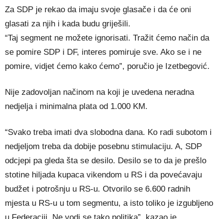
Za SDP je rekao da imaju svoje glasače i da će oni
glasati za njih i kada budu griješili.
“Taj segment ne možete ignorisati. Tražit ćemo način da
se pomire SDP i DF, interes pomiruje sve. Ako se i ne
pomire, vidjet ćemo kako ćemo”, poručio je Izetbegović.
Nije zadovoljan načinom na koji je uvedena neradna
nedjelja i minimalna plata od 1.000 KM.
“Svako treba imati dva slobodna dana. Ko radi subotom i
nedjeljom treba da dobije posebnu stimulaciju. A, SDP
odcjepi pa gleda šta se desilo. Desilo se to da je prešlo
stotine hiljada kupaca vikendom u RS i da povećavaju
budžet i potrošnju u RS-u. Otvorilo se 6.600 radnih
mjesta u RS-u u tom segmentu, a isto toliko je izgubljeno
u Federaciji. Ne vodi se tako politika”, kazao je.