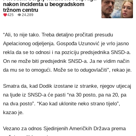
nakon incidenta u beogradskom
tržnom centru
425 👁 24.289
“Ali, to nije tako. Treba detaljno pročitati presudu
Apelacionog odjeljenja. Gospođa Uzunović je vrlo jasno
rekla da se to odnosi i na poziciju predsjednika SNSD-a.
On ne može biti predsjednik SNSD-a. Ja ne vidim način
da mu se to omogući. Može se to odugovlačiti”, rekao je.
Smatra da, kad Dodik izostane iz stranke, njegov utjecaj
na ljude iz SNSD-a će pasti “na 30 posto, pa na 20, pa
na dva posto”. “Kao kad uklonite neko strano tijelo”,
kazao je.
Vezano za odnos Sjedinjenih Američkih Država prema