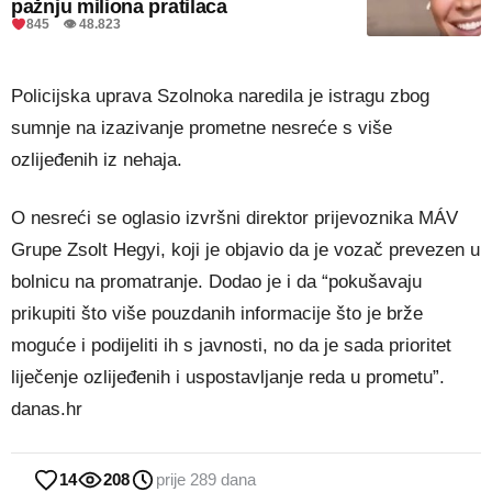
pažnju miliona pratilaca
845 👁 48.823
Policijska uprava Szolnoka naredila je istragu zbog
sumnje na izazivanje prometne nesreće s više
ozlijeđenih iz nehaja.
O nesreći se oglasio izvršni direktor prijevoznika MÁV
Grupe Zsolt Hegyi, koji je objavio da je vozač prevezen u
bolnicu na promatranje. Dodao je i da “pokušavaju
prikupiti što više pouzdanih informacije što je brže
moguće i podijeliti ih s javnosti, no da je sada prioritet
liječenje ozlijeđenih i uspostavljanje reda u prometu”.
danas.hr
14
208
prije 289 dana