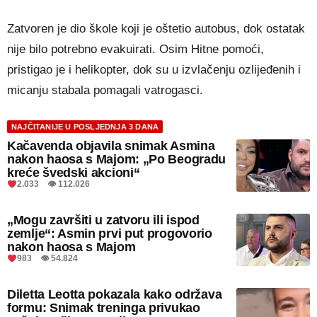
Zatvoren je dio škole koji je oštetio autobus, dok ostatak
nije bilo potrebno evakuirati. Osim Hitne pomoći,
pristigao je i helikopter, dok su u izvlačenju ozlijeđenih i
micanju stabala pomagali vatrogasci.
NAJČITANIJE U POSLJEDNJA 3 DANA
Kačavenda objavila snimak Asmina
nakon haosa s Majom: „Po Beogradu
kreće švedski akcioni“
2.033 👁 112.026
„Mogu završiti u zatvoru ili ispod
zemlje“: Asmin prvi put progovorio
nakon haosa s Majom
983 👁 54.824
Diletta Leotta pokazala kako održava
formu: Snimak treninga privukao