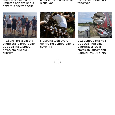
umjesto prinove stigla
sjetiti vas”
fenomen
nezamisliva tragedija
Preživjeli bh. alpinista
Masovna tučnjava u
Voz usmrtio majku i
otkrio šta je prethodilo
centru Pule zbog cijene
trogodišnjeg sina:
tragediji na Elbrusu:
suvenira
Vatrogasci rezali
“Problem nije bio u
smrskani automobil
pripremi”
kako bi izvukli tijela