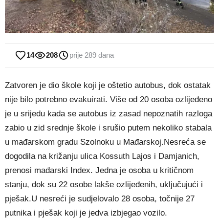
14
208
prije 289 dana
Zatvoren je dio škole koji je oštetio autobus, dok ostatak
nije bilo potrebno evakuirati. Više od 20 osoba ozlijeđeno
je u srijedu kada se autobus iz zasad nepoznatih razloga
zabio u zid srednje škole i srušio putem nekoliko stabala
u mađarskom gradu Szolnoku u Mađarskoj.Nesreća se
dogodila na križanju ulica Kossuth Lajos i Damjanich,
prenosi mađarski Index. Jedna je osoba u kritičnom
stanju, dok su 22 osobe lakše ozlijeđenih, uključujući i
pješak.U nesreći je sudjelovalo 28 osoba, točnije 27
putnika i pješak koji je jedva izbjegao vozilo.