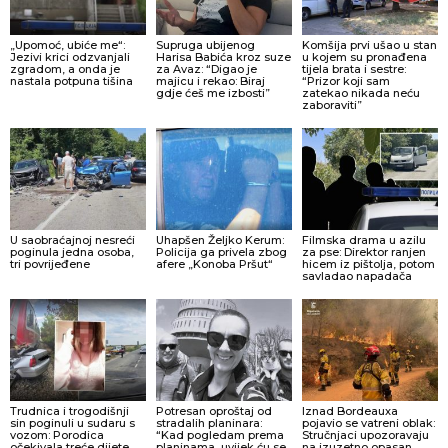
„Upomoć, ubiće me“:
Supruga ubijenog
Komšija prvi ušao u stan
Jezivi krici odzvanjali
Harisa Babića kroz suze
u kojem su pronađena
zgradom, a onda je
za Avaz: “Digao je
tijela brata i sestre:
nastala potpuna tišina
majicu i rekao: Biraj
“Prizor koji sam
gdje ćeš me izbosti”
zatekao nikada neću
zaboraviti”
U saobraćajnoj nesreći
Uhapšen Željko Kerum:
Filmska drama u azilu
poginula jedna osoba,
Policija ga privela zbog
za pse: Direktor ranjen
tri povrijeđene
afere „Konoba Pršut“
hicem iz pištolja, potom
savladao napadača
Trudnica i trogodišnji
Potresan oproštaj od
Iznad Bordeauxa
sin poginuli u sudaru s
stradalih planinara:
pojavio se vatreni oblak:
vozom: Porodica
“Kad pogledam prema
Stručnjaci upozoravaju
očekivala treće dijete,
planinama, uvijek ću se
na izuzetno opasan