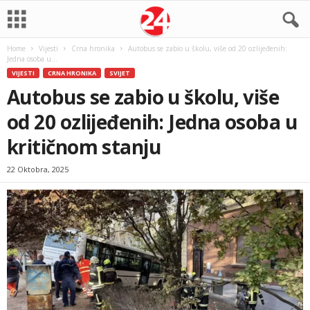
Home
Vijesti
Crna hronika
Autobus se zabio u školu, više od 20 ozlijeđenih:
Jedna osoba u...
VIJESTI
CRNA HRONIKA
SVIJET
Autobus se zabio u školu, više
od 20 ozlijeđenih: Jedna osoba u
kritičnom stanju
22 Oktobra, 2025