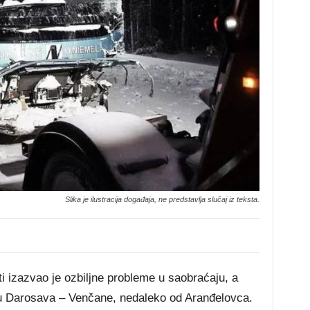
Slika je ilustracija događaja, ne predstavlja slučaj iz teksta.
i izazvao je ozbiljne probleme u saobraćaju, a
utu Darosava – Venčane, nedaleko od Aranđelovca.