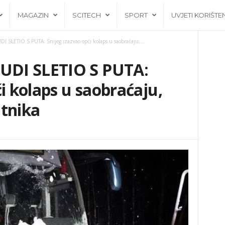
MAGAZIN
SCITECH
SPORT
UVJETI KORIŠTE
SLETIO S PUTA: Snijeg izazvao opći kolaps u saobraćaju,...
DI SLETIO S PUTA:
i kolaps u saobraćaju,
utnika