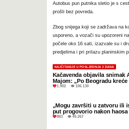
Autobus pun putnika sletio je s cest
prošli bez povreda.
Zbog snijega koji se zadržava na k
usporeno, a vozači su upozoreni n
počele oko 16 sati, izazvale su i d
predjelima i pri prilazu planinskim 
NAJČITANIJE U POSLJEDNJA 3 DANA
Kačavenda objavila snimak 
Majom: „Po Beogradu kreće 
1.902 👁 106.130
„Mogu završiti u zatvoru ili
put progovorio nakon haosa
883 👁 49.267