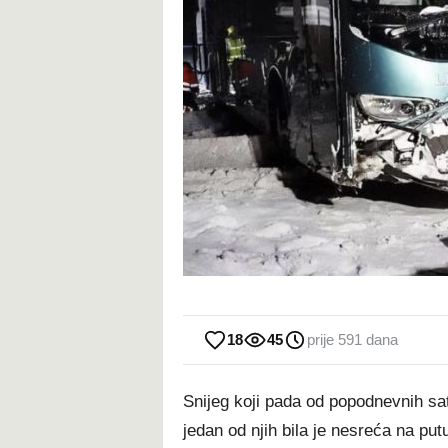
18
45
prije 591 dana
Snijeg koji pada od popodnevnih sat
jedan od njih bila je nesreća na p