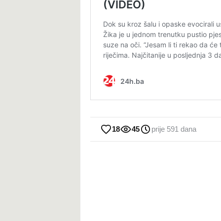
18
45
prije 591 dana