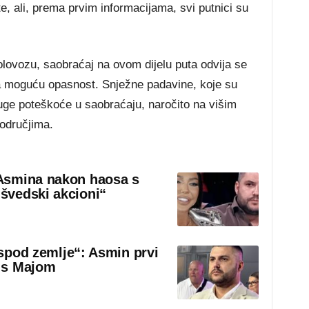
e, ali, prema prvim informacijama, svi putnici su
olovozu, saobraćaj na ovom dijelu puta odvija se
a moguću opasnost. Snježne padavine, koje su
ruge poteškoće u saobraćaju, naročito na višim
područjima.
Asmina nakon haosa s
švedski akcioni“
 ispod zemlje“: Asmin prvi
 s Majom