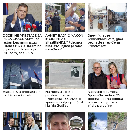
DODIK NE PRESTAJE SA
AHMET BAJRIĆ NAKON
Dnevnik ratne
PROVOKACIJAMA: Još
INCIDENTA U
Srebrenice: Smrt, glad,
jedan besramni istup
SREBRENICI: “Policajci
beznađe i neviđena
lidera SNSD-a, udara na
nisu krivi, njima je tako
kreativnost
ljiljane pod kojima je
naređeno”
BiH primljena u UN
Vlada RS-a proglasila 4.
Na mjestu koje je
Napustili sigurnost
juli Danom žalosti
proslavila pjesma
Njemačke nakon 25
“Romanija”: Otkriveno
godina: Jedna odluka
spomen-obilježje u čast
promijenila je život
Halida Bešlića
cijele porodice