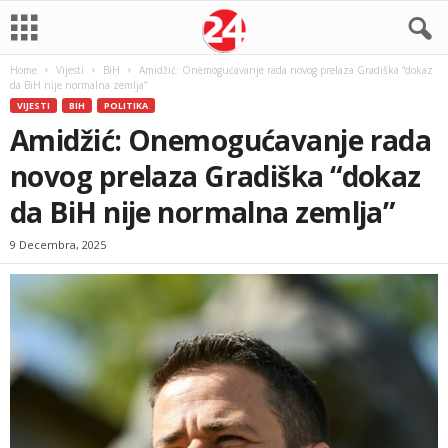
Home
Vijesti
BiH
Amidžić: Onemogućavanje rada novog prelaza Gradiška “dokaz
da BiH nije normalna zemlja”
VIJESTI
BIH
POLITIKA
Amidžić: Onemogućavanje rada
novog prelaza Gradiška “dokaz
da BiH nije normalna zemlja”
9 Decembra, 2025