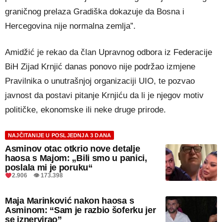
graničnog prelaza Gradiška dokazuje da Bosna i
Hercegovina nije normalna zemlja”.
Amidžić je rekao da član Upravnog odbora iz Federacije
BiH Zijad Krnjić danas ponovo nije podržao izmjene
Pravilnika o unutrašnjoj organizaciji UIO, te pozvao
javnost da postavi pitanje Krnjiću da li je njegov motiv
političke, ekonomske ili neke druge prirode.
NAJČITANIJE U POSLJEDNJA 3 DANA
Asminov otac otkrio nove detalje
haosa s Majom: „Bili smo u panici,
poslala mi je poruku“
2.906 👁 173.398
Maja Marinković nakon haosa s
Asminom: “Sam je razbio šoferku jer
se iznervirao”