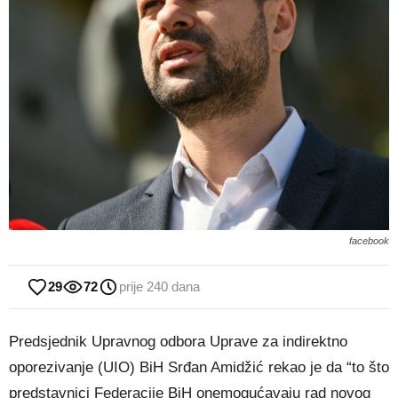
facebook
29
72
prije 240 dana
Predsjednik Upravnog odbora Uprave za indirektno
oporezivanje (UIO) BiH Srđan Amidžić rekao je da “to što
predstavnici Federacije BiH onemogućavaju rad novog