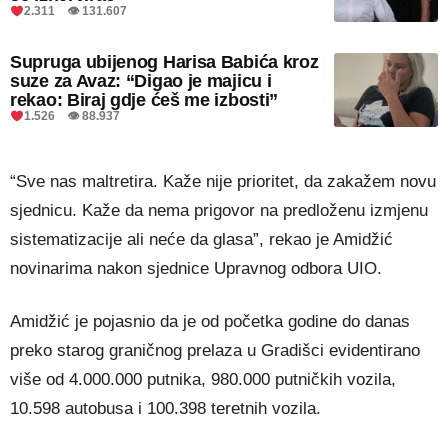
2.311 👁 131.607
Supruga ubijenog Harisa Babića kroz
suze za Avaz: “Digao je majicu i
rekao: Biraj gdje ćeš me izbosti”
1.526 👁 88.937
“Sve nas maltretira. Kaže nije prioritet, da zakažem novu
sjednicu. Kaže da nema prigovor na predloženu izmjenu
sistematizacije ali neće da glasa”, rekao je Amidžić
novinarima nakon sjednice Upravnog odbora UIO.
Amidžić je pojasnio da je od početka godine do danas
preko starog graničnog prelaza u Gradišci evidentirano
više od 4.000.000 putnika, 980.000 putničkih vozila,
10.598 autobusa i 100.398 teretnih vozila.