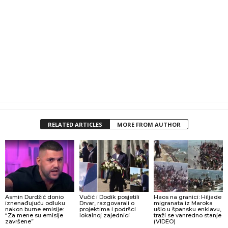
RELATED ARTICLES
MORE FROM AUTHOR
Asmin Durdžić donio
Vučić i Dodik posjetili
Haos na granici: Hiljade
iznenađujuću odluku
Drvar, razgovarali o
migranata iz Maroka
nakon burne emisije:
projektima i podršci
ušlo u špansku enklavu,
“Za mene su emisije
lokalnoj zajednici
traži se vanredno stanje
završene”
(VIDEO)