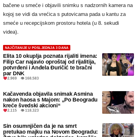
bačene u smeće i objavili snimku s nadzornih kamera na
kojoj se vidi da vrećica s putovicama pada u kantu za
smeće u recepcijskom prostoru hotela (u 8. sekudi
videa).
NAJČITANIJE U POSLJEDNJA 3 DANA
Elita 10 okuplja poznata rijaliti imena:
Filip Car najavio oproštaj od rijalitija,
potvrđeni i Anđela Đuričić te bračni
par DNK
2.969 👁 168.583
Kačavenda objavila snimak Asmina
nakon haosa s Majom: „Po Beogradu
kreće švedski akcioni“
2.115 👁 118.323
Sin osumnjičen da je na smrt
pretukao majku na Novom Beogradu: