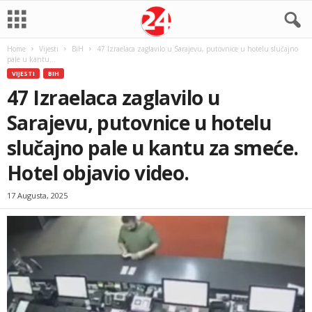
Home
Vijesti
BiH
47 Izraelaca zaglavilo u Sarajevu, putovnice u hotelu slučajno
pale u kantu...
VIJESTI
BIH
47 Izraelaca zaglavilo u
Sarajevu, putovnice u hotelu
slučajno pale u kantu za smeće.
Hotel objavio video.
17 Augusta, 2025