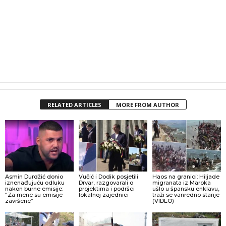
RELATED ARTICLES
MORE FROM AUTHOR
Asmin Durdžić donio
Vučić i Dodik posjetili
Haos na granici: Hiljade
iznenađujuću odluku
Drvar, razgovarali o
migranata iz Maroka
nakon burne emisije:
projektima i podršci
ušlo u špansku enklavu,
“Za mene su emisije
lokalnoj zajednici
traži se vanredno stanje
završene”
(VIDEO)