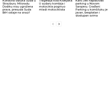
Konačna odluka Suda u
Tragedija kod Kiseljaka:
Karić želi naplaćivati
Strazburu: Miloradu
U sudaru kombija i
parking u Novom
Dodiku nisu ugrožena
motocikla poginuo
Sarajevu. Građani:
prava, presuda Suda
mladi motociklista
Parking u komšiluku je
BiH ostaje na snazi!
javan, besplatan i
dostupan svima