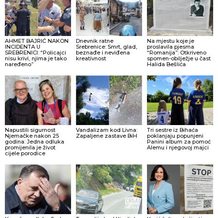
AHMET BAJRIĆ NAKON
Dnevnik ratne
Na mjestu koje je
INCIDENTA U
Srebrenice: Smrt, glad,
proslavila pjesma
SREBRENICI: “Policajci
beznađe i neviđena
“Romanija”: Otkriveno
nisu krivi, njima je tako
kreativnost
spomen-obilježje u čast
naređeno”
Halida Bešlića
Napustili sigurnost
Vandalizam kod Livna:
Tri sestre iz Bihaća
Njemačke nakon 25
Zapaljene zastave BiH
poklanjaju popunjeni
godina: Jedna odluka
Panini album za pomoć
promijenila je život
Alemu i njegovoj majci
cijele porodice