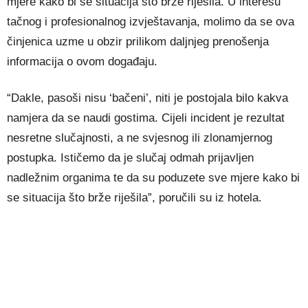
mjere kako bi se situacija što brže riješila. U interesu
tačnog i profesionalnog izvještavanja, molimo da se ova
činjenica uzme u obzir prilikom daljnjeg prenošenja
informacija o ovom događaju.
“Dakle, pasoši nisu ‘bačeni’, niti je postojala bilo kakva
namjera da se naudi gostima. Cijeli incident je rezultat
nesretne slučajnosti, a ne svjesnog ili zlonamjernog
postupka. Ističemo da je slučaj odmah prijavljen
nadležnim organima te da su poduzete sve mjere kako bi
se situacija što brže riješila”, poručili su iz hotela.