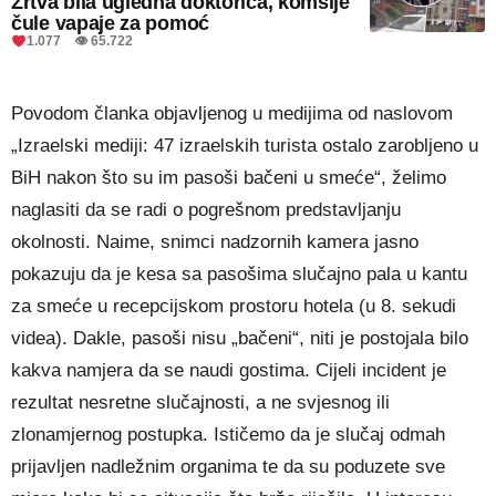
Žrtva bila ugledna doktorica, komšije
čule vapaje za pomoć
1.077 👁 65.722
Povodom članka objavljenog u medijima od naslovom
„Izraelski mediji: 47 izraelskih turista ostalo zarobljeno u
BiH nakon što su im pasoši bačeni u smeće“, želimo
naglasiti da se radi o pogrešnom predstavljanju
okolnosti. Naime, snimci nadzornih kamera jasno
pokazuju da je kesa sa pasošima slučajno pala u kantu
za smeće u recepcijskom prostoru hotela (u 8. sekudi
videa). Dakle, pasoši nisu „bačeni“, niti je postojala bilo
kakva namjera da se naudi gostima. Cijeli incident je
rezultat nesretne slučajnosti, a ne svjesnog ili
zlonamjernog postupka. Ističemo da je slučaj odmah
prijavljen nadležnim organima te da su poduzete sve